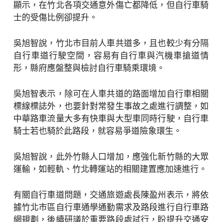
顯示，在竹北各項交通意外傷亡都降低，但自行車騎
士的受傷比例卻提升。
吳旭智說，竹北市目前人車共道多，且也較少有分隔
自行車道行駛空間，容易有自行車與汽機車搶道情
形，縣府應盤整與檢討自行車騎乘環境。
吳旭智表示，除可在人車共道的路面增加自行車相關
標線標誌外，也要針對常發生事故之處進行調整，如
中華路車流量大多有快車與大型車同時行駛，自行車
騎士若也騎於此路段，就容易爭道險象環生。
吳旭智說，此外竹縣人口增加，應強化新竹縣的大眾
運輸，如輕軌、竹北轉運站的相關建置應加速進行。
有關自行車道問題，交通旅遊處長陳盈州表示，將依
據竹北市區自行車通學通勤需求及路段進行自行車路
網規劃，後續研議於重要路段處試行，盼提升交通安