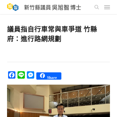
Skip
to
Menu
main
search
content
議員指自行車常與車爭道 竹縣
府：進行路網規劃
Facebook
Line
Messenger
Share