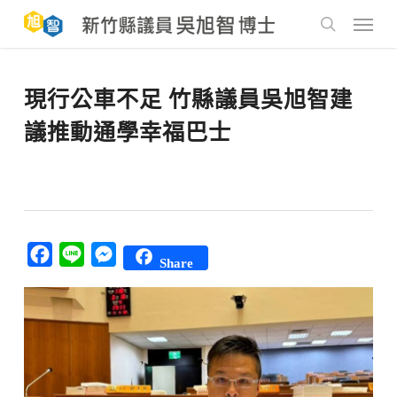
Skip
to
Menu
main
search
content
現行公車不足 竹縣議員吳旭智建
議推動通學幸福巴士
Facebook
Line
Messenger
Share