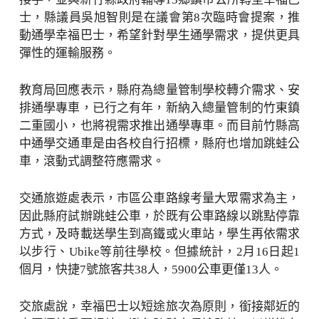
士，縣議員吳旭智則是在議會第8次臨時會提案，推
動通學幸福巴士，希望針對學生通學需求，提供更具
彈性的運輸服務。
教育局回應表示，縣府為總量管制學校轉介需求、安
排通學專車，已行之有年，新納入總量管制的竹東鎮
二重國小，也將視需求推出通學專車。而目前竹縣高
中通學交通車是由各校自行招標，縣府也增加跳蛙公
車，滾動式調整符應需求。
交通旅遊處表示，市區公車路線考量大眾需求為主，
因此縣府試辦跳蛙公車，於既有公車路線以跳點停靠
方式，及時載送學生到高鐵或火車站，學生再依需求
以步行、Ubike等前往學校。但據統計，2月16日起1
個月，快捷7號旅客共38人，5900公車更僅13人。
交旅處說，幸福巴士以短途旅次為原則，銜接鄰近的