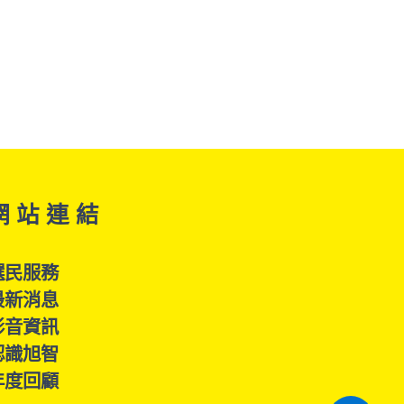
網 站 連 結
選民服務
最新消息
影音資訊
認識旭智
年度回顧