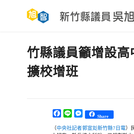
Skip
to
main
content
竹縣議員籲增設高
擴校增班
Facebook
Line
Messenger
Share
（
中央社記者郭宣彣新竹縣7日電
）