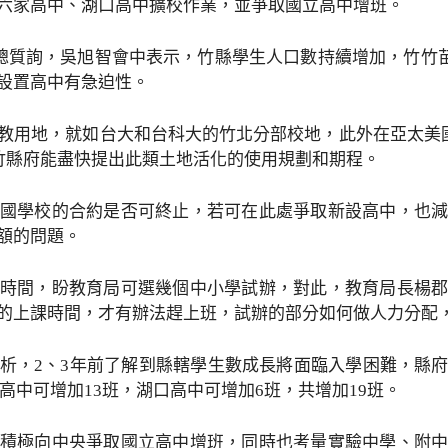
六家高中、湖口高中擴校作業，並爭取國立高中增班。
總質詢，吳旭智會中表示，竹縣學生人口數持續增加，竹竹苗地
設置高中有急迫性。
教用地，就如台大和台科大的竹北分部校地，此外在亞太美國
盼竹縣府能盡快提出此類土地活化的使用規劃和期程。
國學校的合約是否可終止，若可在此處爭取新設高中，也
額的問題。
時間，盼教育局可選幾個中小學試辦，對此，教育局長楊
的上課時間，才有辦法趕上班，試辦的部分如何做人力分配
析，2、3年前了解到縣轄學生數成長將面臨入學困難，縣
家高中可增加13班，湖口高中可增加6班，共增加19班。
積極向中央爭取國立高中增班，同時也考量實驗中學、附