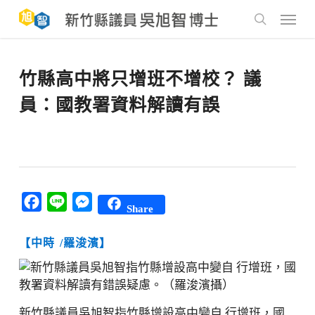
Skip
to
Menu
main
search
content
竹縣高中將只增班不增校？ 議
員：國教署資料解讀有誤
Facebook
Line
Messenger
Share
【中時
/羅浚濱】
新竹縣議員吳旭智指竹縣增設高中變自 行增班，國