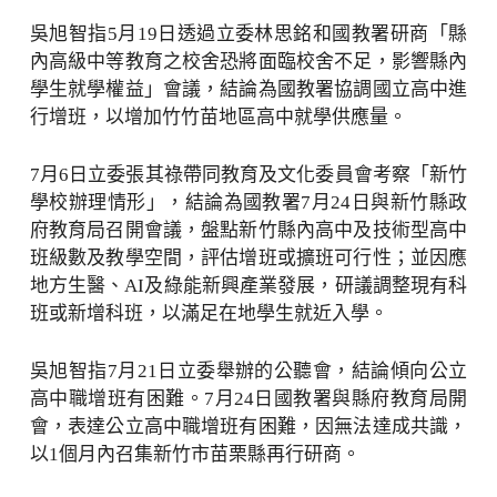
吳旭智指5月19日透過立委林思銘和國教署研商「縣
內高級中等教育之校舍恐將面臨校舍不足，影響縣內
學生就學權益」會議，結論為國教署協調國立高中進
行增班，以增加竹竹苗地區高中就學供應量。
7月6日立委張其祿帶同教育及文化委員會考察「新竹
學校辦理情形」，結論為國教署7月24日與新竹縣政
府教育局召開會議，盤點新竹縣內高中及技術型高中
班級數及教學空間，評估增班或擴班可行性；並因應
地方生醫、AI及綠能新興產業發展，研議調整現有科
班或新增科班，以滿足在地學生就近入學。
吳旭智指7月21日立委舉辦的公聽會，結論傾向公立
高中職增班有困難。7月24日國教署與縣府教育局開
會，表達公立高中職增班有困難，因無法達成共識，
以1個月內召集新竹市苗栗縣再行研商。