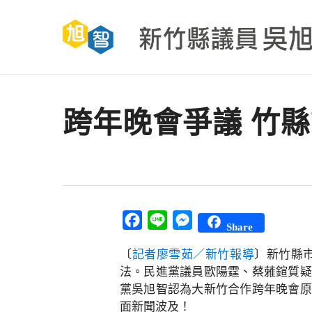
Skip
to
main
content
跨年晚會爭議 竹
Facebook
Line
Messenger
Share
〔
記者廖雪茹／新竹報導
〕新竹縣
法。民進黨議員歐陽霆、蔡蕥鍹質疑
黨吳旭智認為大新竹合作跨年晚會原
面新聞波及！