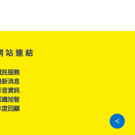
網 站 連 結
選民服務
最新消息
影音資訊
認識旭智
年度回顧