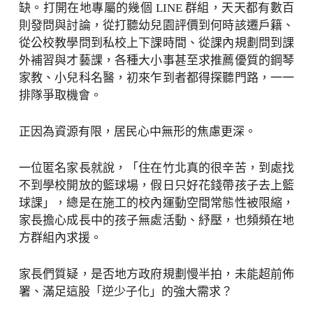
缺。打開在地專屬的幾個 LINE 群組，天天都有數百
則發問與討論，從打聽幼兒園評價到何時該遷戶籍、
從公校教學問到私校上下課時間、從課內規劃問到課
外補習與才藝課，各種大小事甚至求推薦優質的鋼琴
家教、小兒科名醫，初來乍到者都得探聽門路，一一
排隊爭取機會。
正因為資源有限，居民心中無形的焦慮更深。
一位匿名家長就說，「住在竹北真的很辛苦，到處找
不到學校開放的籃球場，假日只好花錢帶孩子去上籃
球課」，總是在施工的校內運動空間常態性被限縮，
家長擔心成長中的孩子無處活動、紓壓，也頻頻在地
方群組內求援。
家長們質疑，是否地方政府規劃慢半拍，未能超前佈
署、滿足這股「逆少子化」的強大需求？