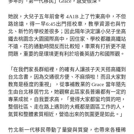
多年的「第一代移民」Grace，感受很深。
她說，大兒子五年前會考 4A1B 上了竹東高中，不但
路途遠，得一早6:45出門搭校車，教學資源也與竹
北、新竹的學校差很多；因此隔年決定讓小兒子坐高
鐵去桃園念大園國際高中，因住家、學校都離高鐵站
不遠，花的通勤時間反而比較短，車票有打折更不是
問題，重要的是環境更有利於培養英語力和國際觀。
「在我們家長群組裡，的確有人讓孩子天天搭高鐵到
台北念書，因為交通很方便、不麻煩啦！而且大家對
教育是極度的重視」，從事補教業的 Grace 當年隨先
生由台北移居竹北，她觀察此區家長普遍都有一定的
專業成就，自我要求高，「覺得大家都蠻均質的吧，
整個社區、走在路上遇到的大概都是園區工作的人，
氣質和整體素質相近，營造出來的氛圍更是如此。」
竹北新一代移民帶動了量變與質變，也帶來各種稀