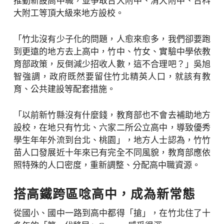
推動新設高中職，並爭取台大附中、清大附中、台科
大附工等頂大級來地方設校。
「竹北沒有少子化的問題，人愈來愈多，我們卻要跑
到更遠的地方去上高中，竹中、竹女、實驗中學依教
育部政策，反倒減少招收人數，這不合理吧？」吳旭
智強調，政府既然要留住竹北精英人口，就該有教
育、公共建設等配套措施。
「以前新竹縣沒有什麼錢，教育部也不會去補助地方
設校，在地只有竹北、六家二所公立高中，導致優秀
學生年年外流到台北、桃園」，地方人士認為，竹竹
苗人口發展近十年來已有完全不同風貌，教育部應依
照特殊的人口密度，重新調整、分配高中職資源。
搭高鐵跨區唸高中，成為新常態
從國小、國中一路到高中都得「搶」，在竹北住了十