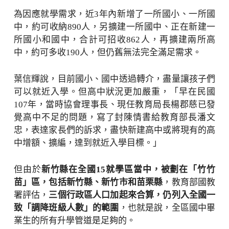
為因應就學需求，近3年內新增了一所國小、一所國
中，約可收納890人，另擴建一所國中、正在新建一
所國小和國中，合計可招收862人，再擴建兩所高
中，約可多收190人，但仍舊無法完全滿足需求。
葉信輝說，目前國小、國中透過轉介，盡量讓孩子們
可以就近入學。但高中狀況更加嚴重，「早在民國
107年，當時協會理事長、現任教育局長楊郡慈已發
覺高中不足的問題，寫了封陳情書給教育部長潘文
忠，表達家長們的訴求，盡快新建高中或將現有的高
中增額、擴編，達到就近入學目標。」
但由於
新竹縣在全國15就學區當中，被劃在「竹竹
苗」區，包括新竹縣、新竹市和苗栗縣
，教育部國教
署評估，
三個行政區人口加起來合算，仍列入全國一
致「調降班級人數」的範圍
，也就是說，全區國中畢
業生的所有升學管道是足夠的。