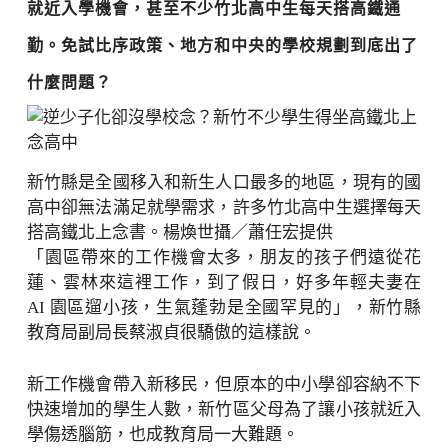
就近入學機會，甚至不少竹北高中生每天搭高鐵通
勤。免試比序政策、地方和中央的學校規劃到底出了
什麼問題？
新竹縣是全國移入和新生人口最多的地區，現有的國
高中卻無法滿足就學需求，許多竹北高中生選擇每天
搭高鐵北上念書。楊煥世攝／蕭任宏提供
「園區帶來的工作機會太多，朋友的孩子們遠從花
蓮、雲林來這裡工作，到了假日，好多年輕夫妻在
AI 園區遛小孩，生氣蓬勃是全國罕見的」，新竹縣
教育局副局長蔡淑貞很驕傲的這樣說。
新工作機會帶入新移民，但原本的中小學卻容納不下
快速增加的學生人數，新竹區父母為了讓小孩就近入
學傷透腦筋，也成教育局一大難題。