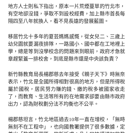
地方人士則私下指出，原本一片荒煙蔓草的竹北市，
有空地卻沒錢，爭取不到設校經費，加上縣市首長每
隔四至八年就換人，看不見長遠的發展藍圖。
移居竹北十多年的夏芸媽媽感慨，從女兒二、三歲上
幼兒園就要漏夜排隊，一路國小、國中都在工地裡上
學，總是等到沒學校念的問題來到眼前，政府才急就
章趕緊蓋一排校舍，到底是縣市還是中央該負責？
新竹縣教育局長楊郡慈去年接受《親子天下》時無奈
表示，竹北是全國所得相對很高的地方，但是所得稅
屬於國稅，居民努力賺的錢、繳的稅多被國家收走
了，而教育、生活等所有的在地需求卻要由縣市政府
出力，認為財稅劃分法不均衡也不公平。
楊郡慈坦言，竹北地區過去10年一直在增校，「無時
無刻不在工程中」，也向國教署提供了很多數據，定