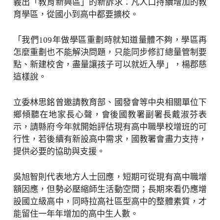
義出「教育新興區」的新訴求：凡人口持續增加的教
育學區，從國小到高中都要擴校。
「我們109年做學區重劃時就知道量體不夠，學區再
怎麼重劃也不能解決問題，只能同步修訂總量管制要
點、新建校舍，盡量讓孩子可以就近入學」，楊郡慈
這樣說。
立委林思銘曾邀請教育部、國發會等中央相關單位下
鄉傾聽在地家長心聲，會後國教署副署長戴淑芬表
示，請縣府今年就開始評估現有高中職學校增班的可
行性，若後續有新設高中需求，國教署會盡力支持，
提供必要的協助與支援。
吳旭智則代表地方人士回應，短期可從現有高中職增
額因應，但勢必壓縮師生活動空間；長期來看仍應增
設國立級高中，同時拉高社區型高中的整體素質，才
能留住一年年增加的高中生人數。