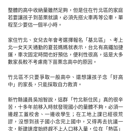
整體的高中收納量雖然足夠，但是住在竹北區的家庭
若要讓孩子到苗栗就讀，必須先搭火車再等公車，單
程至少要估一個半小時。
家住竹北、女兒去年會考選擇報名「基北區」、考上
北一女天天通勤的夏芸媽媽就表示，台北有高鐵加捷
運，車次固定時間也好預估，便利性很高，這是大多
數家長較不考慮南下苗栗念高中的原因。
竹北區不只要爭取一般高中、還想讓孩子念「好高
中」的家長，只能採取自力救濟。
新竹縣議員吳旭智說，這群「竹北新住民」真的很辛
苦，十多年前移入時就發現國小的量體不夠，必須一
邊趕工蓋校舍、一邊收學生；在工地上課已經很荒
謬，沒想到孩子國小念完上國中，又得再去抗議一
次，新建速度始終趕不上人口移入量，位在「熱區」