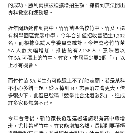
的成功、勝利兩校被迫擴增招生額，擁擠到無法開出
專科教室和運動場。
近年問題延伸到高中，竹竹苗區名校竹中、竹女，還
有科學園區實驗中學，今年合計僅招收普通生1,202
名，而根據免試入學委員會統計，今年會考竹竹苗
5A 人數大幅增加，推估約有2,138人，意味著以
往 5A 可穩上的竹中、竹女，本屆至少要2個「+」以
上才有機會。
而竹竹苗 5A 考生有可能還上不了前3志願，若是某科
不小心多錯一題，從 A 掉到 B，志願落差會更大，僧
多粥少下，此區已號稱「競爭比台北還激烈」，造成
許多家長焦慮不已。
今年會考後，新竹家長發起連署建請現有高中職增
班，尤其希望竹中、竹女能增加名額，長期則要積極