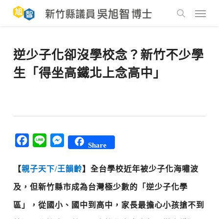
Skip
to
Menu
main
search
content
逆少子化卻沒學校念？新竹不少學
生「得坐高鐵北上念高中」
Facebook
Line
Messenger
Share
【
親子天下/王韻齡
】全台學校近年被少子化海嘯波
及，但新竹縣市成為台灣極少數的「逆少子化學
區」，從國小、國中到高中，家長最擔心小孩搶不到