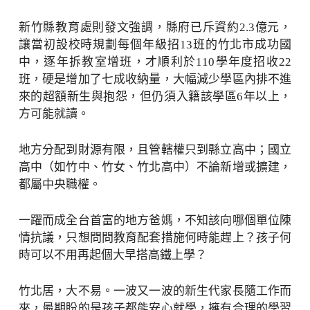
新竹縣教育處則發文強調，縣府已斥資約2.3億元，
讓當初設校時規劃每個年級招13班的竹北市成功國
中，逐年拆教室增班，才順利於110學年度招收22
班，硬是增加了七成收納量，大幅減少學區內排不進
來的超額新生與抱怨，但仍須入籍該學區6年以上，
方可能就讀。
地方分配到財源有限，且管轄權只到縣立高中；國立
高中（如竹中、竹女、竹北高中）不論新增或擴建，
都屬中央職權。
一躍而成全台首富的地方爸媽，不知該向哪個單位陳
情抗議，只想問問教育配套措施何時能趕上？孩子何
時可以不用再起個大早搭高鐵上學？
竹北居，大不易。一波又一波的新生代家長隨工作而
來，最期盼的是孩子都能安心就學，擁有合理的學習