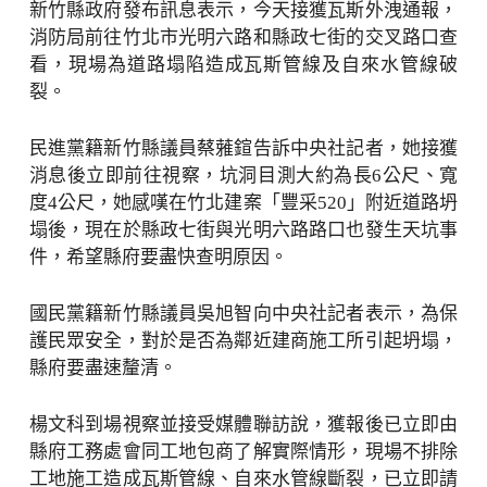
新竹縣政府發布訊息表示，今天接獲瓦斯外洩通報，
消防局前往竹北市光明六路和縣政七街的交叉路口查
看，現場為道路塌陷造成瓦斯管線及自來水管線破
裂。
民進黨籍新竹縣議員蔡蕥鍹告訴中央社記者，她接獲
消息後立即前往視察，坑洞目測大約為長6公尺、寬
度4公尺，她感嘆在竹北建案「豐采520」附近道路坍
塌後，現在於縣政七街與光明六路路口也發生天坑事
件，希望縣府要盡快查明原因。
國民黨籍新竹縣議員吳旭智向中央社記者表示，為保
護民眾安全，對於是否為鄰近建商施工所引起坍塌，
縣府要盡速釐清。
楊文科到場視察並接受媒體聯訪說，獲報後已立即由
縣府工務處會同工地包商了解實際情形，現場不排除
工地施工造成瓦斯管線、自來水管線斷裂，已立即請