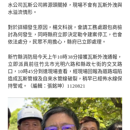
水公司瓦斯公司將源頭關掉，現場不會有瓦斯外洩與
水溢流情形。
對於詳細發生原因，楊文科說，會請工務處跟包商檢
討為何發生，同時縣府立即決定勒令建案停工，也會
依法處分，民眾不用擔心，縣府已立即處理。
新竹縣消防局今天上午10時38分接獲瓦斯外洩通報，
立即派員前往竹北市光明六路和縣政七街的交叉路
口，10時45分到達現場查看，經現場回報為道路塌陷
造成瓦斯管線及自來水管線破裂，稍早已經佈水線保
持警戒。（編輯：張銘坤）1120821