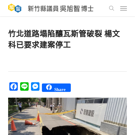
Skip
to
Menu
main
search
content
竹北道路塌陷釀瓦斯管破裂 楊文
科已要求建案停工
Facebook
Line
Messenger
Share