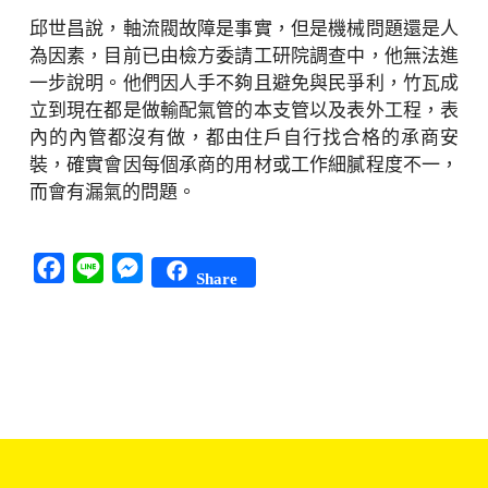
邱世昌說，軸流閥故障是事實，但是機械問題還是人
為因素，目前已由檢方委請工研院調查中，他無法進
一步說明。他們因人手不夠且避免與民爭利，竹瓦成
立到現在都是做輸配氣管的本支管以及表外工程，表
內的內管都沒有做，都由住戶自行找合格的承商安
裝，確實會因每個承商的用材或工作細膩程度不一，
而會有漏氣的問題。
Facebook
Line
Messenger
Share