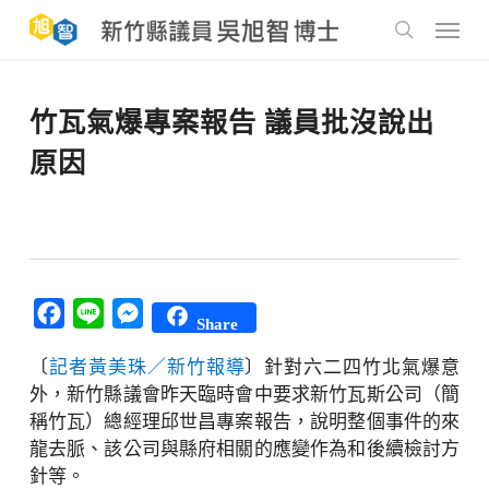
Skip
to
Menu
main
search
content
竹瓦氣爆專案報告 議員批沒說出
原因
Facebook
Line
Messenger
Share
〔
記者黃美珠／新竹報導
〕針對六二四竹北氣爆意
外，新竹縣議會昨天臨時會中要求新竹瓦斯公司（簡
稱竹瓦）總經理邱世昌專案報告，說明整個事件的來
龍去脈、該公司與縣府相關的應變作為和後續檢討方
針等。