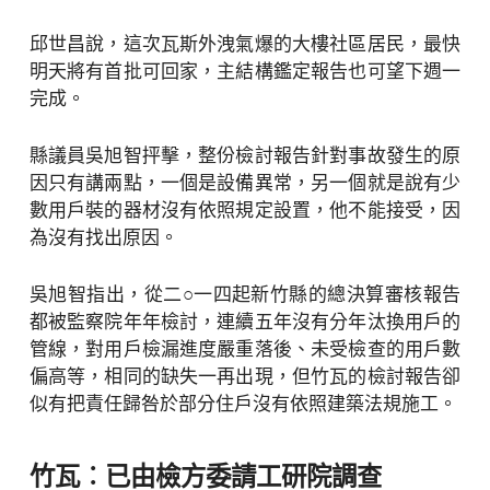
邱世昌說，這次瓦斯外洩氣爆的大樓社區居民，最快
明天將有首批可回家，主結構鑑定報告也可望下週一
完成。
縣議員吳旭智抨擊，整份檢討報告針對事故發生的原
因只有講兩點，一個是設備異常，另一個就是說有少
數用戶裝的器材沒有依照規定設置，他不能接受，因
為沒有找出原因。
吳旭智指出，從二○一四起新竹縣的總決算審核報告
都被監察院年年檢討，連續五年沒有分年汰換用戶的
管線，對用戶檢漏進度嚴重落後、未受檢查的用戶數
偏高等，相同的缺失一再出現，但竹瓦的檢討報告卻
似有把責任歸咎於部分住戶沒有依照建築法規施工。
竹瓦︰已由檢方委請工研院調查