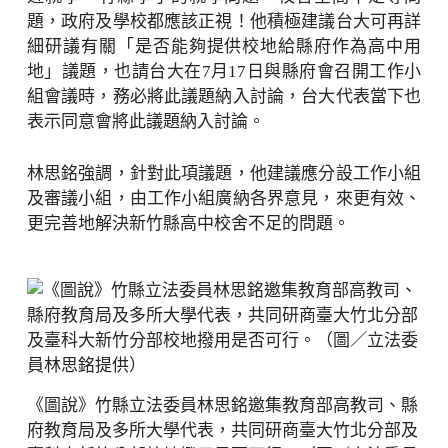
題，政府及學校都應該正視！他積極建議台大可再詳
細研議有關「是否能夠提供校地給縣府作為高中用
地」議題，也請台大在7月17日與縣府會召開工作小
組會議時，務必將此議題納入討論，台大代表當下也
表示同意會將此議題納入討論。
林思銘強調，針對此項議題，他建議應分設工作小組
及審議小組，由工作小組廣納各界意見，來更有效、
更完善地解決新竹縣高中校舍不足的問題。
《圖說》竹縣立法委員林思銘邀集教育部高教司、縣
府教育局及多所大學代表，共同研商臺大竹北分部及