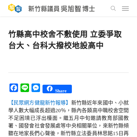
Skip
to
Menu
main
search
content
竹縣高中校舍不敷使用 立委爭取
台大、台科大撥校地設高中
Facebook
Line
Messenger
Share
【民眾網方健龍新竹報導】
新竹縣近年來國中、小就
學人數大幅成長超過20％，縣內各類高中職校舍空間
不足困境已浮出檯面。繼五月中旬邀請教育部國教
署、國發會社會發展處等中央相關單位，來新竹縣傾
聽在地家長們心聲後，新竹縣立法委員林思銘15日再