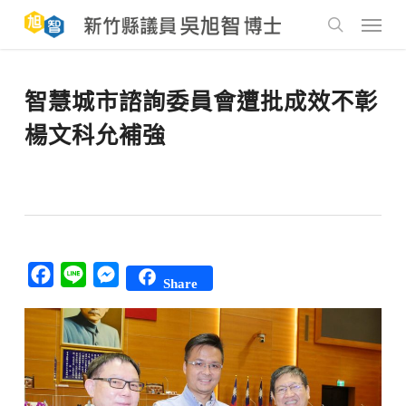
Skip
to
Menu
main
search
content
智慧城市諮詢委員會遭批成效不彰
楊文科允補強
Facebook
Line
Messenger
Share