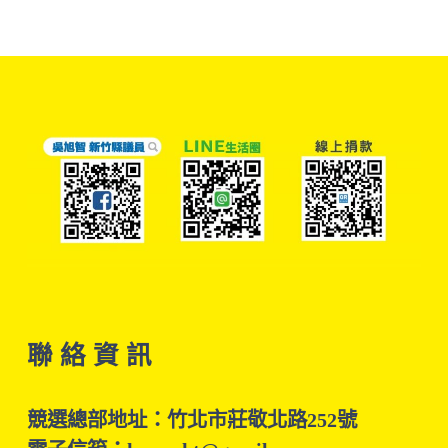
聯 絡 資 訊
競選總部地址：竹北市莊敬北路252號