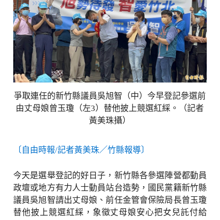
爭取連任的新竹縣議員吳旭智（中）今早登記參選前
由丈母娘曾玉瓊（左3）替他披上競選紅綵。（記者
黃美珠攝）
〔自由時報/記者黃美珠／竹縣報導〕
今天是選舉登記的好日子，新竹縣各參選陣營都動員
政壇或地方有力人士動員站台造勢，國民黨籍新竹縣
議員吳旭智請出丈母娘、前任金管會保險局長曾玉瓊
替他披上競選紅綵，象徵丈母娘安心把女兒託付給