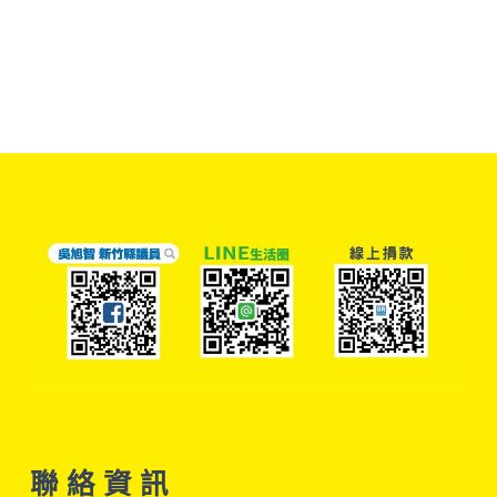
聯 絡 資 訊