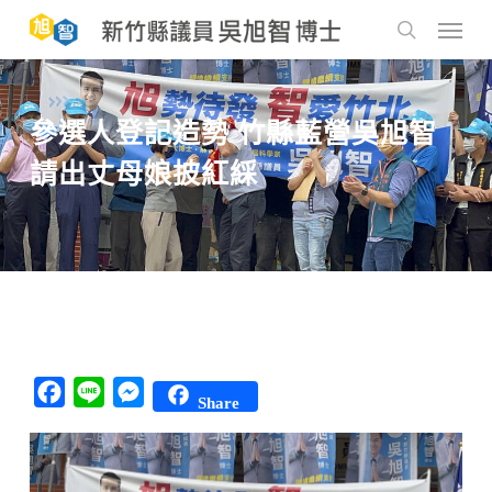
Skip
to
Menu
main
search
content
參選人登記造勢 竹縣藍營吳旭智
請出丈母娘披紅綵
Facebook
Line
Messenger
Share