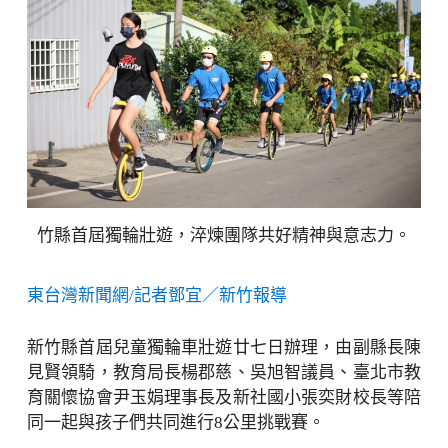
竹縣首屆獨輪壯遊，淬煉團隊共好精神與意志力。
東台灣新聞網/記者鄧宜／新竹報導
新竹縣首屆兒童獨輪車壯遊廿七日辦理，由副縣長陳
見賢領騎，教育局長楊郡慈、吳旭智議員、臺北市教
育關懷協會尹玉娟理事長及新社國小張奕財校長等陪
同一起與孩子們共同進行8公里挑戰賽。