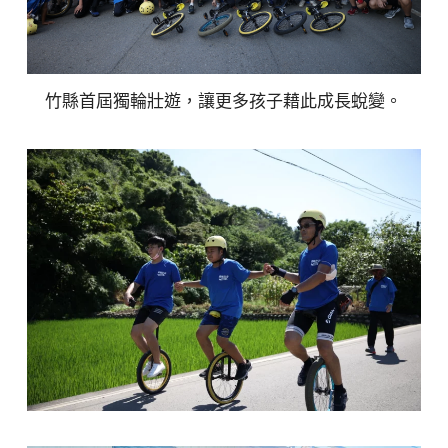
竹縣首屆獨輪壯遊，讓更多孩子藉此成長蛻變。