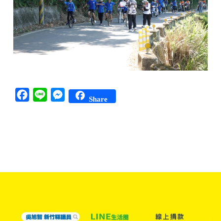
Facebook
Line
Messenger
Share