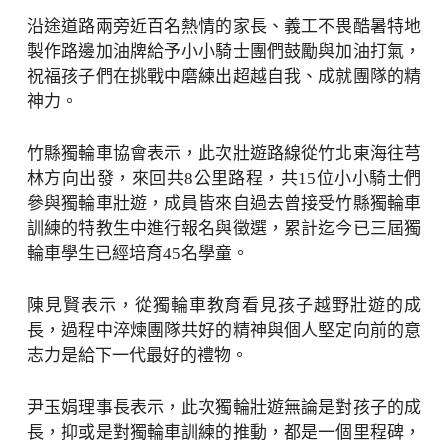
沿途道路兩旁近百名熱情的家長、義工不畏酷暑特地
製作路邊加油牌給予小小騎士團們鼓勵與加油打氣，
祝福孩子們在挑戰中磨練出超越自我、成就團隊的精
神力。
竹縣獨輪車協會表示，此次壯遊路線從竹北東海往芎
林方向出發，來回共8公里路程，共15位小小騎士們
參與獨輪車壯遊，成員皆來自過去曾接受竹縣獨輪車
訓練的特教生中進行報名與徵選，累計迄今已三屆獨
輪車學生已經培育45名學童。
陳見賢表示，從獨輪車教育看見孩子越野壯遊的成
長，過程中淬煉團隊共好的精神與個人堅定向前的意
志力是給下一代最好的禮物。
尹玉娟理事長表示，此次獨輪壯遊無論是對孩子的成
長，抑或是對獨輪車訓練的推動，都是一個里程碑，