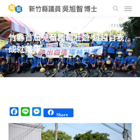
Skip
to
Menu
main
search
content
竹縣首屆兒童獨輪壯遊 超越自我
成就團隊
Facebook
Line
Messenger
Share