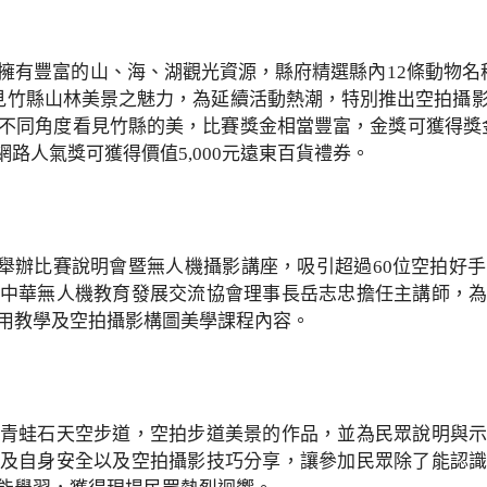
擁有豐富的山、海、湖觀光資源，縣府精選縣內12條動物名
見竹縣山林美景之魅力，為延續活動熱潮，特別推出空拍攝
同角度看見竹縣的美，比賽獎金相當豐富，金獎可獲得獎金3
外網路人氣獎可獲得價值5,000元遠東百貨禮券。
考場舉辦比賽說明會暨無人機攝影講座，吸引超過60位空拍好
中華無人機教育發展交流協會理事長岳志忠擔任主講師，
用教學及空拍攝影構圖美學課程內容。
青蛙石天空步道，空拍步道美景的作品，並為民眾說明與
及自身安全以及空拍攝影技巧分享，讓參加民眾除了能認