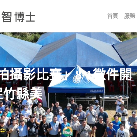
首頁
服務
空拍攝影比賽」8/1徵件開
捉竹縣美