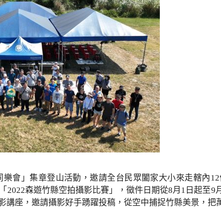
同樂會」集章登山活動，邀請全台民眾闔家大小來走轄內1
2022森遊竹縣空拍攝影比賽」，徵件日期從8月1日起至9月2
影講座，邀請攝影好手踴躍投稿，從空中捕捉竹縣美景，把萬