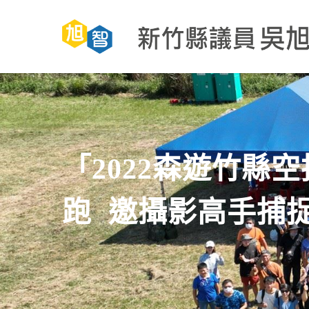
Skip
to
main
content
「2022森遊竹縣
跑 邀攝影高手捕