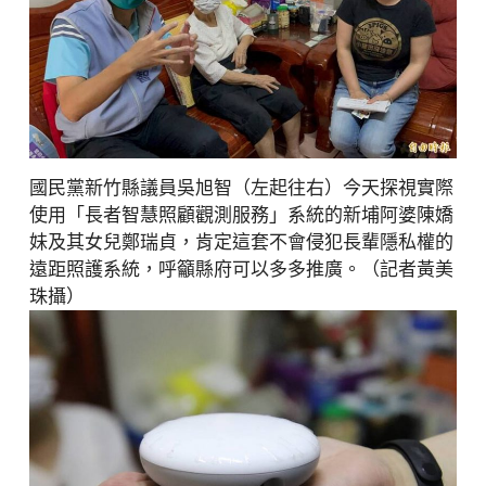
國民黨新竹縣議員吳旭智（左起往右）今天探視實際
使用「長者智慧照顧觀測服務」系統的新埔阿婆陳嬌
妹及其女兒鄭瑞貞，肯定這套不會侵犯長輩隱私權的
遠距照護系統，呼籲縣府可以多多推廣。（記者黃美
珠攝）