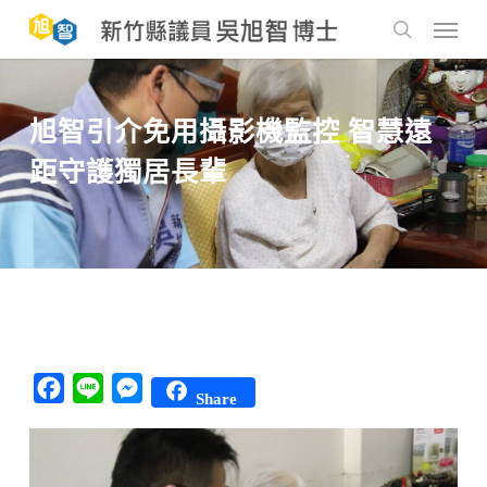
Skip
to
Menu
main
search
content
旭智引介免用攝影機監控 智慧遠
距守護獨居長輩
Facebook
Line
Messenger
Share