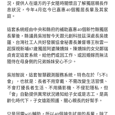
況，提供人在遠方的子女隨時關懷且了解獨居親長作
息狀況，今年4月迄今已嘉惠40個獨居長輩及其家
庭。
這套系統經由中央和縣府的補助嘉惠40個新竹縣獨居
長輩後，縣議員吳旭智今天跟元創科技茲深處長吳達
蓮、台灣社工人共好發展協會秘書長兼督導王秋雲一
起探視新埔87歲獨居阿婆陳嬌妹。陳嬌妹的女兒鄭瑞
貞肯定這套系統，給他們或因工作、或因婚嫁而無法
隨侍在母身側的兄弟姊妹安心不少。
吳旭智說，這套智慧觀測服務系統，特色在於「5不1
會」，也就是：長者不用穿戴、不需改變生活習慣、
不會打擾長者生活、不用攝影機、不侵犯隱私，但
「會」自動提供異常狀況通知給子女或是志工，是高
齡化時代下，子女遠距照護、關心親長的好幫手。
只是因需wifi輔助，所以40個搶先試用的長輩，除了