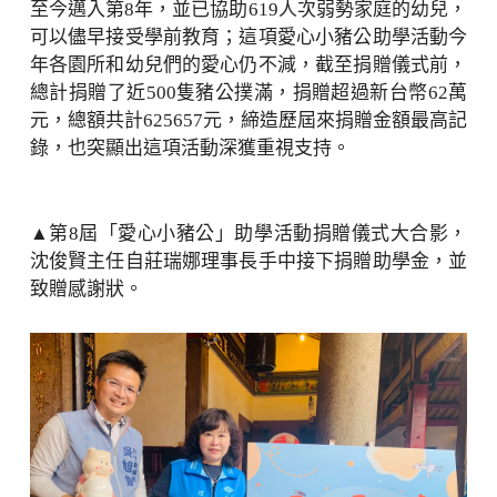
至今邁入第8年，並已協助619人次弱勢家庭的幼兒，
可以儘早接受學前教育；這項愛心小豬公助學活動今
年各園所和幼兒們的愛心仍不減，截至捐贈儀式前，
總計捐贈了近500隻豬公撲滿，捐贈超過新台幣62萬
元，總額共計625657元，締造歷屆來捐贈金額最高記
錄，也突顯出這項活動深獲重視支持。
▲第8屆「愛心小豬公」助學活動捐贈儀式大合影，
沈俊賢主任自莊瑞娜理事長手中接下捐贈助學金，並
致贈感謝狀。