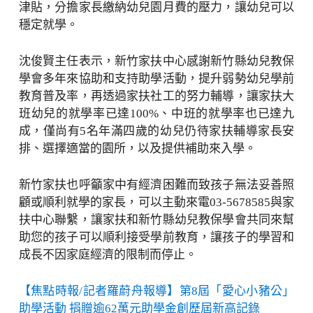
津貼，分擔家長繳納幼兒園月費的壓力，讓幼兒可以
穩定就學。
沈俊賢主任表示，新竹家扶中心感謝新竹縣幼兒教保
學會多年來協助和支持助學活動，提升弱勢幼兒學前
教育普及率，再透過家扶社工的努力輔導，讓家扶大
班幼兒的就學率已達100%、中班的就學率也已達九
成，僅尚有5名年滿四歲的幼兒仍待家扶輔導家長安
排、選擇適當的園所，以及提供補助來入學。
新竹家扶也呼籲家中有經濟困難而致孩子無法妥善照
顧或順利就學的家長，可以主動來電03-5678585與家
扶中心聯繫，讓家扶和新竹縣幼兒教保學會共同來幫
助您的孩子可以順利接受學前教育，讓孩子的學習和
成長不因家庭經濟的限制而停止。
【焦點時報/記者羅蔚舟報導】第8屆「愛心小豬公」
助學活動 捐贈逾62萬元助學金創歷屆新高記錄