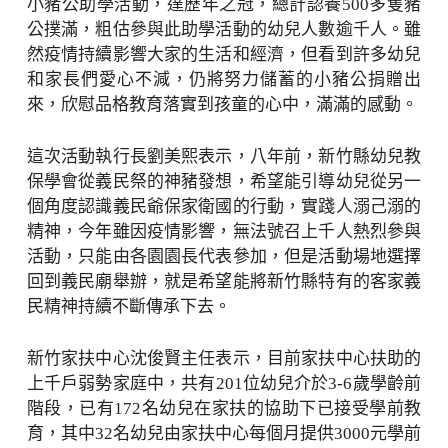
小豬公助學活動，達歷年之冠，總計認養500多隻豬
公撲滿，粗估參與此助學活動的幼兒人數逾千人。雖
然疫情持續影響大家的生活和經濟，但看到許多幼兒
和家長們愛心不減，仍將努力儲蓄的小豬公捐贈出
來，欣慰品格教育落實到孩童的心中，滿滿的感動。
這次活動執行長劉美熙表示，八年前，新竹縣幼兒教
保學會從義民祭的神豬發想，希望能引導幼兒從另一
個角度認識義民爺保家衛國的行動，實踐人溺己溺的
精神，今年雖因疫情影響，無法號召上千人熱烈參與
活動，只能由各園園長代表參加，但是活動場地選擇
回到義民廟舉辦，就是希望能將新竹縣特有的客家義
民精神持續不斷傳承下去。
新竹家扶中心沈俊賢主任表示，目前家扶中心扶助的
上千戶弱勢家庭中，共有201位幼兒介於3-6歲學齡前
階段，已有172名幼兒在家扶的協助下已接受學前教
育，其中32名幼兒由家扶中心每個月提供3000元學前