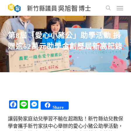
Skip
to
Menu
main
search
content
第8屆「愛心小豬公」助學活動 捐
贈逾62萬元助學金創歷屆新高記錄
Facebook
Line
Messenger
Share
讓弱勢家庭幼兒學習不輸在起跑點！新竹縣幼兒教保
學會攜手新竹家扶中心舉辦的愛心小豬公助學活動，