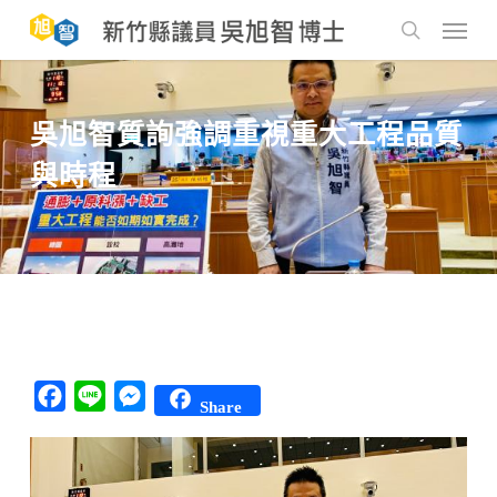
Skip
to
Menu
main
search
content
吳旭智質詢強調重視重大工程品質
與時程
Facebook
Line
Messenger
Share