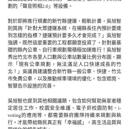
劃的「聲音照相2.0」等設備。
對於即將進行規畫的新竹縣捷運、輕軌計畫，吳旭智
則質詢「針對大眾捷運系統，在楊縣長任內預計要達
到怎樣的指標？捷運預計要多久才會完成？」吳旭智
強調，既然這麼重要的工程都願意投資了，針對最基
礎的縣內公車、自行車規劃需積極加速進行！吳旭智
秀出竹北市各里人口數與公車站數量比例分布圖，顯
示「現有公車規劃，無法滿足人口快速成長的竹
北！」吳議員建議整合新竹縣一般公車、快捷、竹北
市免費公車，以及推動候車環境的優化，包含遮雨、
智慧告示設施的完善。
吳旭智也提到其他相關議題，包含如何幫助無家者穩
定居住工作、校園安全維護、電子菸校園防制、i-
voting的應用等，都需要縣府團隊持續來規劃與執
行，才能帶給縣民真正有「幸福感」，高生活品質與