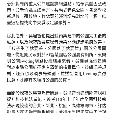
必針對縣內重大公共建設詳細盤點，給予具體因應政
策，如新竹縣立總圖書、共融式特色公園、各級學校
新設校、遷校地、竹北頭前溪河堤高灘地等工程，應
盡速招標或向中央爭取足額預算。
除此之外，吳旭智也提出縣內興建中的公園完工後的
維運，以及深夜改裝車噪音污染問題建請縣府改善。
「孩子生了就要養，公園蓋了就要管」關於公園問
題，從近期民眾對於AI智慧園區公園要有廁所、東興
圳公廁i-voting網路投票結果來看，吳議員強烈建議
對於本縣公園維運應有清楚的權責單位，後續認養規
則、經費也必須事先規劃，並透過善用i-voting廣徵
民意，才能有效維持公園的品質。
而關於深夜改裝車噪音問題，吳旭智也建請縣府規劃
提升科技執法量能，參考110年上半年度全國科技執
法表現較佳的台北、新北、桃園、高雄等縣市，評估
設置固定式噪音照相偵測、並積極爭取未來中央所規