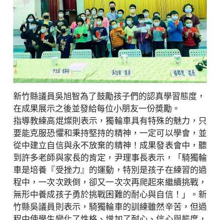
新竹縣議員吳旭智為了鼓勵孩子們的認真學習態度，
在成果展示之後並發給每位小朋友一份奬勵。
指導教練高焜燦則表示，獨輪車具有特殊的魅力，只
要能克服恐懼和秉持堅持的精神，一定可以學會，並
從中建立自信與永不放棄的精神！成果發表會中，聽
到許多老師與家長的肯定，尹理事長表示，「騎獨輪
車是培養『受挫力』的運動，特別是孩子在練習的過
程中，一次次跌倒，卻又一次次再爬起來繼續挑戰，
無形中養成孩子勇於挑戰困難的耐心與自信！」。新
竹縣吳議員則表示，騎獨輪車的訓練雖然辛苦，但過
程中使學生變化了性格、增加了耐心、信心與態度，