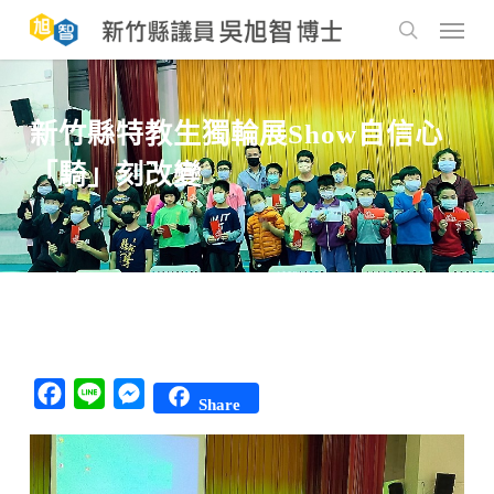
Skip
to
Menu
main
search
content
新竹縣特教生獨輪展Show自信心
「騎」刻改變
Facebook
Line
Messenger
Share