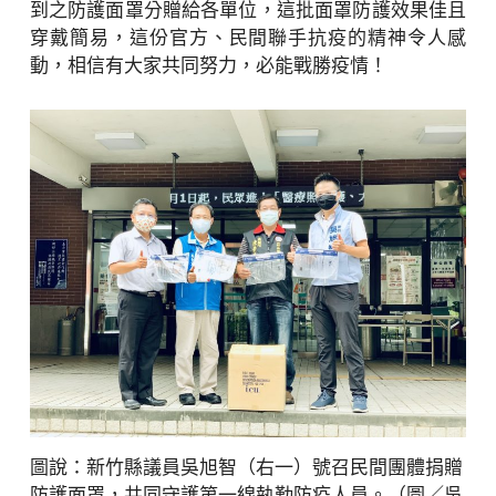
到之防護面罩分贈給各單位，這批面罩防護效果佳且
穿戴簡易，這份官方、民間聯手抗疫的精神令人感
動，相信有大家共同努力，必能戰勝疫情！
圖說：新竹縣議員吳旭智（右一）號召民間團體捐贈
防護面罩，共同守護第一線執勤防疫人員。（圖／吳