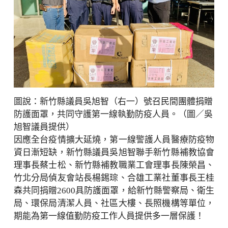
圖說：新竹縣議員吳旭智（右一）號召民間團體捐贈
防護面罩，共同守護第一線執勤防疫人員。（圖／吳
旭智議員提供）
因應全台疫情擴大延燒，第一線警護人員醫療防疫物
資日漸短缺，新竹縣議員吳旭智聯手新竹縣補教協會
理事長蔡士松、新竹縣補教職業工會理事長陳榮昌、
竹北分局偵友會站長楊錫琮、合雄工業社董事長王桂
森共同捐贈2600具防護面罩，給新竹縣警察局、衛生
局、環保局清潔人員、社區大樓、長照機構等單位，
期能為第一線值勤防疫工作人員提供多一層保護！