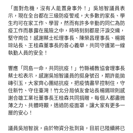
「面對危機，沒有人能置身事外！」吳旭智議員表
示，現在全台都在三級防疫警戒，大多數的家長、學
生均可在家工作、學習，然而有許多辛勤的同仁為防
疫工作而暴露在風險之中，時時刻刻都是汗淚交織，
堅守崗位！感謝蔡士松理事長、陳榮昌理事長、楊錫
琮站長、王桂森董事長的善心義舉，共同守護第一線
執勤人員的安全！
響應「同島一命，共同抗疫！」竹縣補教協會理事長
蔡士松表示，感謝吳旭智議員的挺身號召，期許能拋
磚引玉，大家齊心團結抗疫，把疫情盡早控制住，守
住新竹、守住臺灣！竹北分局偵友會站長楊錫琮則感
謝合雄工業社董事長王桂森共同捐贈，每個人都盡微
薄之力、共體時艱，透過防疫面罩，讓大家有更多一
層的安心！
議員吳旭智說，由於物資分批到貨，目前已陸續將已