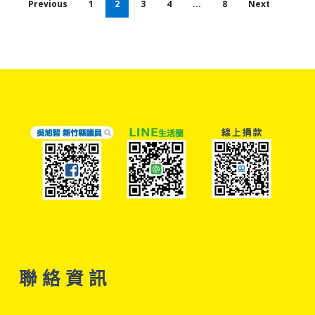
Previous
1
2
3
4
...
8
Next
聯 絡 資 訊