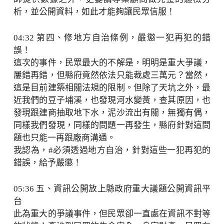
析，並公開資料，如此才能夠讓民眾信服！
04:32 第四、修地方自治條例，嚴懲一犯再犯的錯
誤！
這次的事件，民眾最大的不解是，明明是重大爭議，
屢錯再錯，但縣府竟然依法只能裁處三萬元？當然，
這是目前建築相關法規的限制。但除了天坑之外，最
近我們的豆子埔溪，也發現河水變黃，查其原因，也
發現跟建商抽取地下水，泥沙流出有關，無獨有偶，
同樣我們發現，同樣的問題一再發生，縣府針對這問
題也只能一再跟廠商溝通。
我認為，#必須透過地方自治，針對這些一犯再犯的
錯誤，給予嚴懲！
05:36 五、資訊公開放上縣政府重大議題公開資訊平
台
此為重大的爭議事件，但民眾卻一直處在資訊不對等