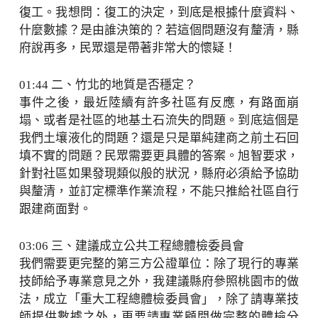
復工。我想問：復工的決定，到底是根據什麼資料、
什麼數據？是由誰決策的？若這個問題沒有釐清，縣
府說再多，民眾還是帶著非常大的懷疑！
01:44 二、竹北的地質是否穩定？
事件之後，最近陸續有許多社區有反應，有路面崩
塌、或者是社區的地基土石流失的問題。到底這個是
我們土壤液化的問題？還是只是單純建商之前土石回
填不實的問題？民眾需要更具體的答案。旭智要求，
針對社區如果發現類似般的狀況，縣府必須給予協助
與釐清，並訂定標準作業流程，不能只推給社區自行
跟建商面對。
03:06 三、建議成立公共工程總體檢委員會
我們需要更完整的第三方公證單位：除了現行的專業
技師給予專業意見之外，我建議縣府參照桃園市的做
法，成立「重大工程總體檢委員會」，除了請專業技
師提供數據之外，更要請專業顧問做完整的體檢分