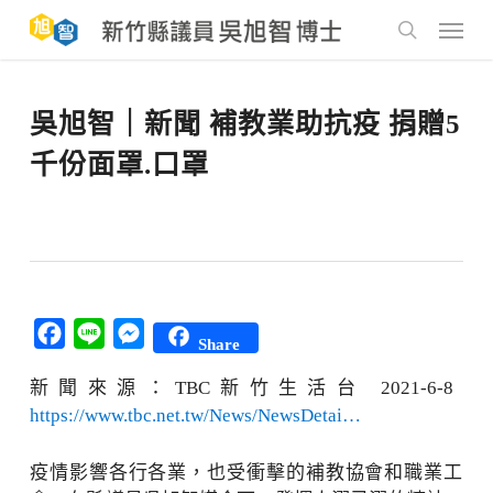
Skip
to
Menu
main
search
content
吳旭智｜新聞 補教業助抗疫 捐贈5
千份面罩.口罩
Facebook
Line
Messenger
Share
新聞來源：TBC新竹生活台 2021-6-8
https://www.tbc.net.tw/News/NewsDetai…
疫情影響各行各業，也受衝擊的補教協會和職業工