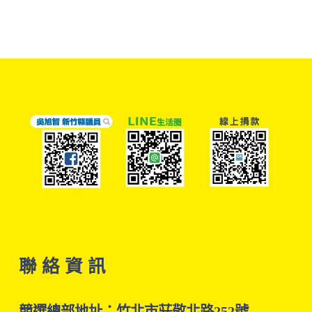
聯 絡 資 訊
競選總部地址：竹北市莊敬北路252號