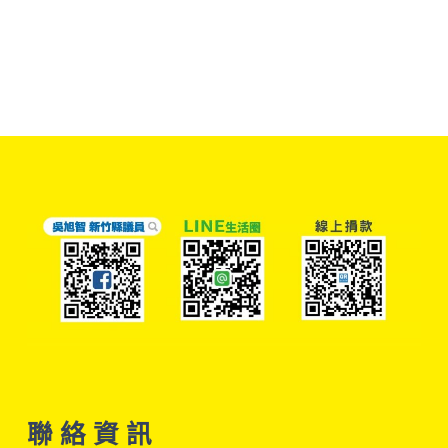
聯 絡 資 訊