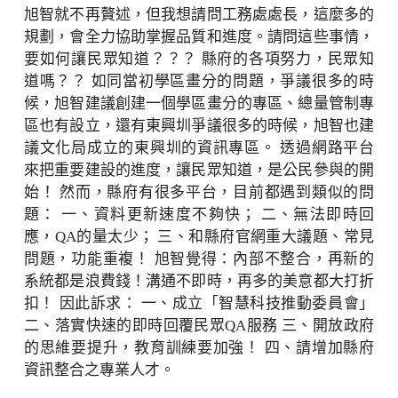
旭智就不再贅述，但我想請問工務處處長，這麼多的
規劃，會全力協助掌握品質和進度。請問這些事情，
要如何讓民眾知道？？？ 縣府的各項努力，民眾知
道嗎？？ 如同當初學區畫分的問題，爭議很多的時
候，旭智建議創建一個學區畫分的專區、總量管制專
區也有設立，還有東興圳爭議很多的時候，旭智也建
議文化局成立的東興圳的資訊專區。 透過網路平台
來把重要建設的進度，讓民眾知道，是公民參與的開
始！ 然而，縣府有很多平台，目前都遇到類似的問
題： 一、資料更新速度不夠快； 二、無法即時回
應，QA的量太少； 三、和縣府官網重大議題、常見
問題，功能重複！ 旭智覺得：內部不整合，再新的
系統都是浪費錢！溝通不即時，再多的美意都大打折
扣！ 因此訴求： 一、成立「智慧科技推動委員會」
二、落實快速的即時回覆民眾QA服務 三、開放政府
的思維要提升，教育訓練要加強！ 四、請增加縣府
資訊整合之專業人才。