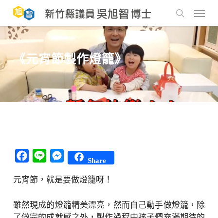
Skip
to
Menu
main
search
content
《元宵節製作燈籠》
Facebook
Line
Messenger
Share
元宵節，就是要做燈籠呀！
雖然現成的燈籠精美漂亮，然而自己動手做燈籠，除
了做完的成就感之外，製作過程中孩子們充滿期待的