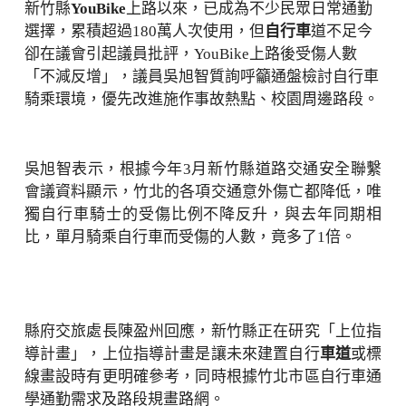
新竹縣
YouBike
上路以來，已成為不少民眾日常通勤
選擇，累積超過180萬人次使用，但
自行車
道不足今
卻在議會引起議員批評，YouBike上路後受傷人數
「不減反增」，議員吳旭智質詢呼籲通盤檢討自行車
騎乘環境，優先改進施作事故熱點、校園周邊路段。
吳旭智表示，根據今年3月新竹縣道路交通安全聯繫
會議資料顯示，竹北的各項交通意外傷亡都降低，唯
獨自行車騎士的受傷比例不降反升，與去年同期相
比，單月騎乘自行車而受傷的人數，竟多了1倍。
縣府交旅處長陳盈州回應，新竹縣正在研究「上位指
導計畫」，上位指導計畫是讓未來建置自行
車道
或標
線畫設時有更明確參考，同時根據竹北市區自行車通
學通勤需求及路段規畫路網。