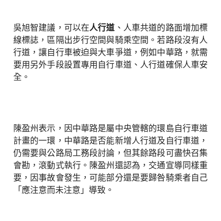
吳旭智建議，可以在
人行道
、人車共道的路面增加標
線標誌，區隔出步行空間與騎乘空間。若路段沒有人
行道，讓自行車被迫與大車爭道，例如中華路，就需
要用另外手段設置專用自行車道、人行道確保人車安
全。
陳盈州表示，因中華路是屬中央管轄的環島自行車道
計畫的一環，中華路是否能新增人行道及自行車道，
仍需要與公路局工務段討論，但其餘路段可盡快召集
會勘，滾動式執行。陳盈州還認為，交通宣導同樣重
要，因事故會發生，可能部分還是要歸咎騎乘者自己
「應注意而未注意」導致。