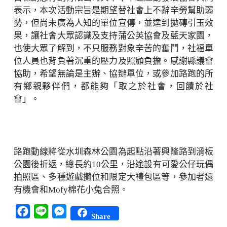
表示，本次活動宗旨是期望替社會上不辭辛勞幫助弱
勢，但尚未廣為人知的單位宣傳，並達到拋磚引玉效
果，讓社會大眾認識及支持蒲公英協會及藍天家園，
也使大眾了解到，不只服務對象辛苦的奮鬥，社福單
位人員也背負著沉重的壓力及照顧負擔。感謝縣議會
協助，希望無論是主辦、協辦單位，或參加路跑的所
有鄉親夥伴們，都能夠「取之於社會，回饋於社
會」。
路跑動線將從水圳森林公園為起點沿著興隆路到滑板
公園後折返，總長約10公里，沿途設有可愛公仔玩偶
拍照區、多種遊戲攤位和限定大禮包區等，參加者還
有機會和Mofy棉花小兔合照。
Facebook
Line
Messenger
Share