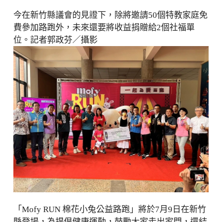
今在新竹縣議會的見證下，除將邀請50個特教家庭免
費參加路跑外，未來還要將收益捐贈給2個社福單
位。記者郭政芬／攝影
「Mofy RUN 棉花小兔公益路跑」將於7月9日在新竹
縣登場，為提倡健康運動，鼓勵大家走出家門，還結