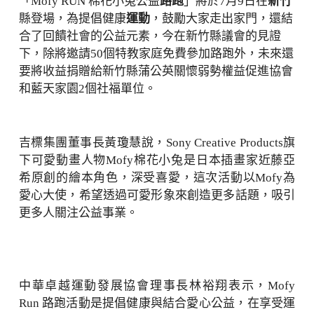
「Mofy RUN 棉花小兔公益
路跑
」將於7月9日在
新竹
縣登場，為提倡健康
運動
，鼓勵大家走出家門，還結
合了回饋社會的公益元素，今在新竹縣議會的見證
下，除將邀請50個特教家庭免費參加路跑外，未來還
要將收益捐贈給新竹縣蒲公英關懷弱勢權益促進協會
和藍天家園2個社福單位。
吉標集團董事長黃瓊慧說，Sony Creative Products旗
下可愛動畫人物Mofy棉花小兔是日本插畫家近藤亞
希原創的繪本角色，深受喜愛，這次活動以Mofy為
愛心大使，希望透過可愛形象來創造更多話題，吸引
更多人關注公益事業。
中華卓越運動發展協會理事長林裕翔表示，Mofy
Run 路跑活動是提倡健康與結合愛心公益，在享受運