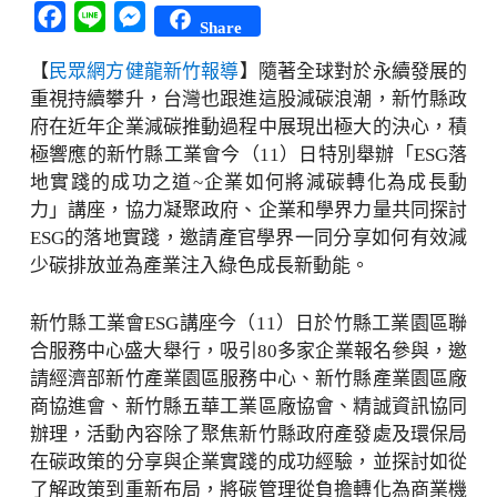
Facebook
Line
Messenger
Share
【
民眾網方健龍新竹報導
】隨著全球對於永續發展的
重視持續攀升，台灣也跟進這股減碳浪潮，新竹縣政
府在近年企業減碳推動過程中展現出極大的決心，積
極響應的新竹縣工業會今（11）日特別舉辦「ESG落
地實踐的成功之道~企業如何將減碳轉化為成長動
力」講座，協力凝聚政府、企業和學界力量共同探討
ESG的落地實踐，邀請產官學界一同分享如何有效減
少碳排放並為產業注入綠色成長新動能。
新竹縣工業會ESG講座今（11）日於竹縣工業園區聯
合服務中心盛大舉行，吸引80多家企業報名參與，邀
請經濟部新竹產業園區服務中心、新竹縣產業園區廠
商協進會、新竹縣五華工業區廠協會、精誠資訊協同
辦理，活動內容除了聚焦新竹縣政府產發處及環保局
在碳政策的分享與企業實踐的成功經驗，並探討如從
了解政策到重新布局，將碳管理從負擔轉化為商業機