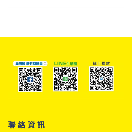
聯 絡 資 訊