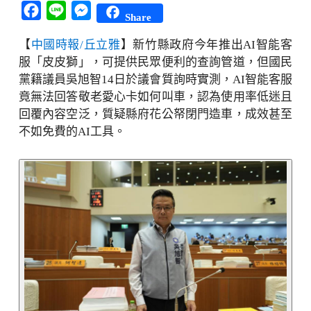
Facebook
Line
Messenger
Share
【
中國時報/丘立雅
】新竹縣政府今年推出AI智能客
服「皮皮獅」，可提供民眾便利的查詢管道，但國民
黨籍議員吳旭智14日於議會質詢時實測，AI智能客服
竟無法回答敬老愛心卡如何叫車，認為使用率低迷且
回覆內容空泛，質疑縣府花公帑閉門造車，成效甚至
不如免費的AI工具。