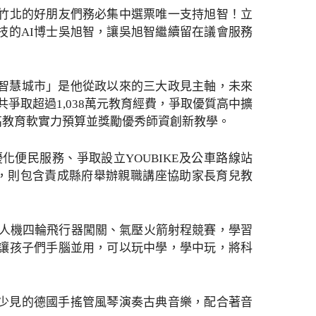
請竹北的好朋友們務必集中選票唯一支持旭智！立
技的AI博士吳旭智，讓吳旭智繼續留在議會服務
智慧城市」是他從政以來的三大政見主軸，未來
爭取超過1,038萬元教育經費，爭取優質高中擴
高教育軟實力預算並獎勵優秀師資創新教學。
便民服務、爭取設立YOUBIKE及公車路線站
面，則包含責成縣府舉辦親職講座協助家長育兒教
無人機四輪飛行器闖關、氣壓火箭射程競賽，學習
實讓孩子們手腦並用，可以玩中學，學中玩，將科
少見的德國手搖管風琴演奏古典音樂，配合著音