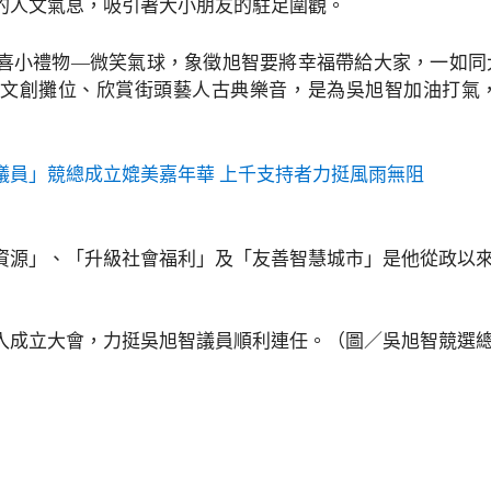
的人文氣息，吸引著大小朋友的駐足圍觀。
喜小禮物—微笑氣球，象徵旭智要將幸福帶給大家，一如同
文創攤位、欣賞街頭藝人古典樂音，是為吳旭智加油打氣
議員」競總成立媲美嘉年華 上千支持者力挺風雨無阻
資源」、「升級社會福利」及「友善智慧城市」是他從政以
入成立大會，力挺吳旭智議員順利連任。（圖／吳旭智競選