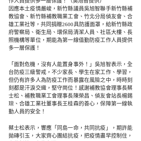
作人員提供多一層保護！（吳旭智提供）
因應本土疫情嚴峻，新竹縣議員吳旭智聯手新竹縣補
教協會、新竹縣補教職業工會、竹北分局偵友會、合
雄工業社等，共同捐贈2600具防護面罩，給新竹縣政
府警察局、衛生局、環保局清潔人員、社區大樓、長
照機構等單位，期能為第一線值勤防疫工作人員提供
多一層保護！
「面對危機，沒有人能置身事外！」吳旭智表示，全
台防疫三級警戒，不少家長、學生在家工作、學習，
但仍有許多人為防疫工作而暴露在風險之中，時時刻
刻都是汗淚交織，堅守崗位！感謝補教協會理事長蔡
士松、補教職業工會理事長陳榮昌、偵友會站長楊錫
琮、合雄工業社董事長王桂森的善心，保障第一線執
勤人員的安全！
蔡士松表示，響應「同島一命，共同抗疫」，期許能
拋磚引玉，大家齊心團結抗疫，把疫情盡早控制住，