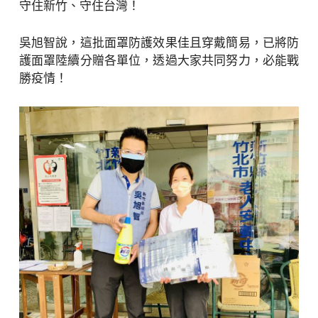
守住新竹、守住台灣！
吳旭智說，這批面罩防護效果佳且穿戴簡易，已將防
護面罩陸續分贈各單位，透過大家共同努力，必能戰
勝疫情！