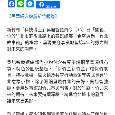
Facebook
Line
Messenger
Share
【民眾網方健龍新竹報導】
新竹縣「科技博士」吳旭智議員今（13）日「開箱」
位於竹北市莊敬北路上的競選總部，希望透過「竹北
故事館」的概念，呈現並分享吳旭智這4年的努力與
對未來的期待。
吳旭智競選總部內小物包含有豆子埔鋼筆畫溪帆布
袋、特色公園紙墊板、「新竹金新竹金」環保竹餐
具、特技飛機、風火輪及共享行動電源等各式具有竹
北意象小物，除了濃縮呈現竹北的美好，吳旭智強
調，要用故事館跟竹北市民報告，對於竹縣、竹北未
來的期待，未來要持續深耕、精進竹北城市的發展，
讓未來更美好。
吳旭智說，感謝知名鋼筆畫家姜佳利老師在了解他推