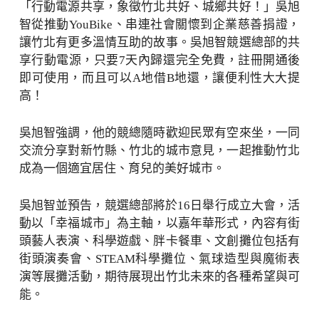
「行動電源共享，象徵竹北共好、城鄉共好！」吳旭
智從推動YouBike、串連社會關懷到企業慈善捐證，
讓竹北有更多溫情互助的故事。吳旭智競選總部的共
享行動電源，只要7天內歸還完全免費，註冊開通後
即可使用，而且可以A地借B地還，讓便利性大大提
高！
吳旭智強調，他的競總隨時歡迎民眾有空來坐，一同
交流分享對新竹縣、竹北的城市意見，一起推動竹北
成為一個適宜居住、育兒的美好城市。
吳旭智並預告，競選總部將於16日舉行成立大會，活
動以「幸福城市」為主軸，以嘉年華形式，內容有街
頭藝人表演、科學遊戲、胖卡餐車、文創攤位包括有
街頭演奏會、STEAM科學攤位、氣球造型與魔術表
演等展攤活動，期待展現出竹北未來的各種希望與可
能。