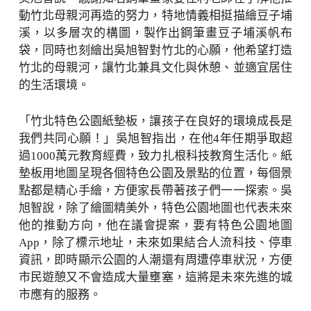
動竹北母親河再造的努力，特地情義相挺描繪豆子埔
溪，以多層次的構圖，製作出鋼筆畫豆子埔溪帆布
袋，同時也刻繪出吳旭智對竹北的心願，他希望打造
竹北的母親河，讓竹北兼具文化與休憩、並適宜居住
的生活環境。
「竹北特色公園紙墊板，讓孩子在良好的環境成長是
我們共同心願！」吳旭智指出，在他4年任期爭取超
過1000萬元教育經費，致力扎根科技教育生活化。紙
墊板用地圖呈現各個特色公園及景點的位置，每個景
點都是精心手繪，方便家長帶著孩子們一一探索。吳
旭智說，除了繪圖精美外，特色公園地圖也代表未來
他的推動方向，他在議會提案，要有特色公園地圖
App，除了標示地址，未來如果結合人流科技、停車
資訊，即時顯示公園的人潮還有周遭停車狀況，方便
市民遊憩又不會造成大量壅塞，這將是未來先進的城
市應有的服務。