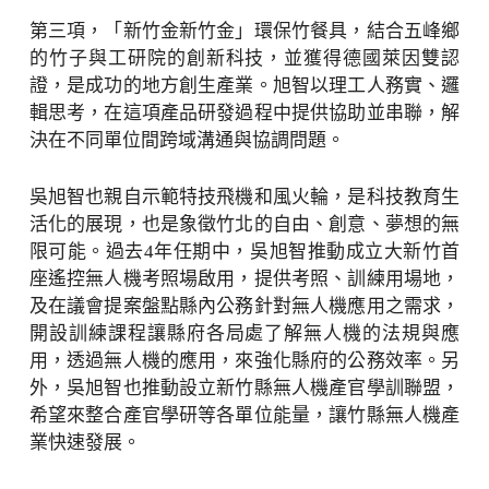
第三項，「新竹金新竹金」環保竹餐具，結合五峰鄉
的竹子與工研院的創新科技，並獲得德國萊因雙認
證，是成功的地方創生產業。旭智以理工人務實、邏
輯思考，在這項產品研發過程中提供協助並串聯，解
決在不同單位間跨域溝通與協調問題。
吳旭智也親自示範特技飛機和風火輪，是科技教育生
活化的展現，也是象徵竹北的自由、創意、夢想的無
限可能。過去4年任期中，吳旭智推動成立大新竹首
座遙控無人機考照場啟用，提供考照、訓練用場地，
及在議會提案盤點縣內公務針對無人機應用之需求，
開設訓練課程讓縣府各局處了解無人機的法規與應
用，透過無人機的應用，來強化縣府的公務效率。另
外，吳旭智也推動設立新竹縣無人機產官學訓聯盟，
希望來整合產官學研等各單位能量，讓竹縣無人機產
業快速發展。