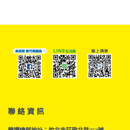
聯 絡 資 訊