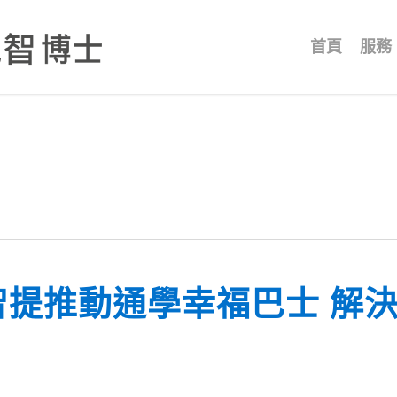
首頁
服務
智提推動通學幸福巴士 解