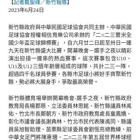
【
記者戴聖峰／新竹報導
】
2023年6月24日
新竹縣政府與中華民國足球協會共同主辦、中華民國
足球協會授權相信育樂公司承辦的「二○二三豐米全
國少年盃足球錦標賽」，自六月廿二日起至卅日一連
九天在新竹縣盛大比賽，開幕晚會－選手之夜以精彩
演出迎接一連串的熱血賽事。這次賽事包含U10、
U11及U12三個年齡層組成的球隊，共計二三一隊，
超過四千名球員參賽，各縣市足球小將好手齊聚新竹
縣，勢必將大展身手，爭取最高榮譽。
新竹縣體育場舉辦開幕晚會-選手之夜，新竹縣政府
教育局長楊郡慈、立法委員林思銘、新竹縣議員林禹
佑、竹北市長鄭朝方、新竹市政府教育處長童鳳嬌、
彰化市議會議長謝典林、竹北市民代表陳禹同、縣議
員吳旭智助理、苗栗縣足球委員會劉恆亮總教練、前
中華女足門將陳惠珊、二○二三年第五屆世界棒球經