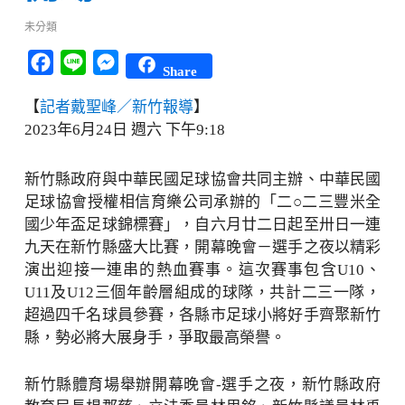
未分類
Facebook
Line
Messenger
Share
【
記者戴聖峰／新竹報導
】
2023年6月24日 週六 下午9:18
新竹縣政府與中華民國足球協會共同主辦、中華民國
足球協會授權相信育樂公司承辦的「二○二三豐米全
國少年盃足球錦標賽」，自六月廿二日起至卅日一連
九天在新竹縣盛大比賽，開幕晚會－選手之夜以精彩
演出迎接一連串的熱血賽事。這次賽事包含U10、
U11及U12三個年齡層組成的球隊，共計二三一隊，
超過四千名球員參賽，各縣市足球小將好手齊聚新竹
縣，勢必將大展身手，爭取最高榮譽。
新竹縣體育場舉辦開幕晚會-選手之夜，新竹縣政府