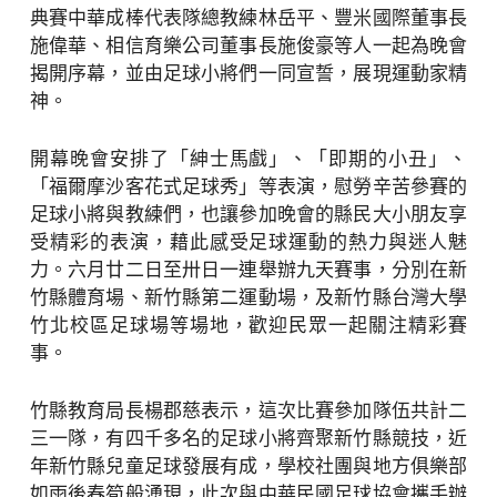
典賽中華成棒代表隊總教練林岳平、豐米國際董事長
施偉華、相信育樂公司董事長施俊豪等人一起為晚會
揭開序幕，並由足球小將們一同宣誓，展現運動家精
神。
開幕晚會安排了「紳士馬戲」、「即期的小丑」、
「福爾摩沙客花式足球秀」等表演，慰勞辛苦參賽的
足球小將與教練們，也讓參加晚會的縣民大小朋友享
受精彩的表演，藉此感受足球運動的熱力與迷人魅
力。六月廿二日至卅日一連舉辦九天賽事，分別在新
竹縣體育場、新竹縣第二運動場，及新竹縣台灣大學
竹北校區足球場等場地，歡迎民眾一起關注精彩賽
事。
竹縣教育局長楊郡慈表示，這次比賽參加隊伍共計二
三一隊，有四千多名的足球小將齊聚新竹縣競技，近
年新竹縣兒童足球發展有成，學校社團與地方俱樂部
如雨後春筍般湧現，此次與中華民國足球協會攜手辦