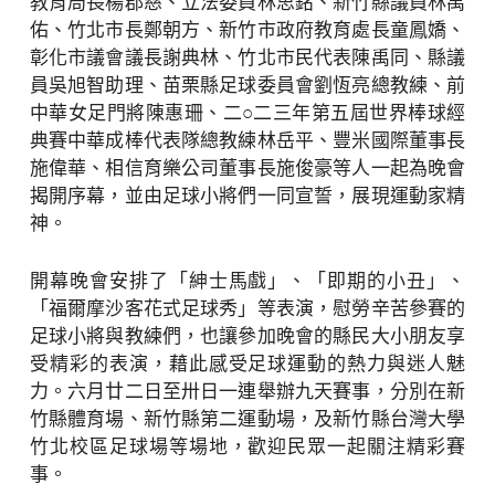
教育局長楊郡慈、立法委員林思銘、新竹縣議員林禹
佑、竹北市長鄭朝方、新竹市政府教育處長童鳳嬌、
彰化市議會議長謝典林、竹北市民代表陳禹同、縣議
員吳旭智助理、苗栗縣足球委員會劉恆亮總教練、前
中華女足門將陳惠珊、二○二三年第五屆世界棒球經
典賽中華成棒代表隊總教練林岳平、豐米國際董事長
施偉華、相信育樂公司董事長施俊豪等人一起為晚會
揭開序幕，並由足球小將們一同宣誓，展現運動家精
神。
開幕晚會安排了「紳士馬戲」、「即期的小丑」、
「福爾摩沙客花式足球秀」等表演，慰勞辛苦參賽的
足球小將與教練們，也讓參加晚會的縣民大小朋友享
受精彩的表演，藉此感受足球運動的熱力與迷人魅
力。六月廿二日至卅日一連舉辦九天賽事，分別在新
竹縣體育場、新竹縣第二運動場，及新竹縣台灣大學
竹北校區足球場等場地，歡迎民眾一起關注精彩賽
事。