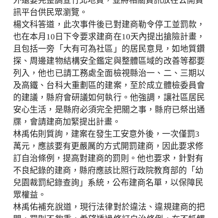
外還要完整調查竹北地質，並將相關資訊放在公開資
訊平台供民眾瀏覽。
楊文科答道，此次事件後已對建商勒令停工並罰款，
也在本月10日下令要求建商在10天內提出搶險計畫，
且包括一旁「大有可為社區」的居民意見，如地質鑽
探、周邊建物結構安全鑑定與整體區域的改善等都要
列入，他也已請工務處全面檢視縣治一、二、三期以
及高鐵、台科大重劃區的建案，至於成立體檢委員會
的建議，縣府會研議如何執行。他強調，讓社區居民
安心生活，是縣府必須完全把關之事，縣府已祭出通
牒，會請建商加緊提出計畫。
林禹佑則質詢，建案在發生工安意外後，一次僅罰3
萬元，應該要有更嚴厲的方式開罰建商，因此要求修
訂自治條例，提高對建商的罰則。他也要求，針對有
不良紀錄的建商，縣府應該比照行政院教育部的「幼
兒園裁罰紀錄查詢」系統，公布建商名單，以保障民
眾權益。
林禹佑補充說道，現行法律對於違法、違規建商的把