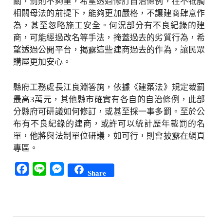
關，罰則不夠重，希望透過修訂自治條例，在不牴觸
相關母法的前提下，能夠更加嚴格，不讓建商肆意作
為，甚至忽略施工安全。何況部分有不良紀錄的建
商，可能經過改名等手法，掩蓋過去的劣質行為，希
望透過公開平台，揭露這些建商過去的作為，讓民眾
購屋更加安心。
縣府工務處長江良淵答詢，依據《建築法》規定裁罰
最高3萬元，其他縣市確實有各自的自治條例，此部
分縣府可研議如何修訂，或甚至採一事多罰。至於公
布有不良紀錄的建商，或許可以統計歷年裁罰的名
單，他將與法制單位研議，如可行，則會披露在網頁
專區。
Facebook
Line
Messenger
Share