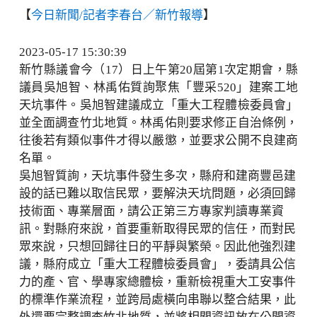
【
今日新聞/記者李春台／新竹報導
】
2023-05-17 15:30:39
新竹縣議會今（17）日上午第20屆第1次定期會，縣
議員吳旭智、林禹佑質詢聚焦「豐采520」建案工地
天坑事件。吳旭智建議成立「重大工程體檢委員會」
並全面調查竹北地質。林禹佑則要求修正自治條例，
往後若有類似事件才得以嚴懲，並要求公開不良建商
名單。
吳旭智質詢，天坑事件發生多次，縣府和建商豐邑建
設的話已難以取信民眾，要解決天坑問題，必須回歸
技術面、專業層面，請公正第三方專家判讀專業資
訊。對縣府來說，首要重新取得民眾的信任，而對民
眾來說，只想回歸往日的平靜與繁榮。因此他強烈建
議，縣府成立「重大工程體檢委員會」，委請具公信
力的產、官、學專家總體檢，重新檢視重大工安事件
的標準作業流程，並跨局處橫向串聯以整合結果，此