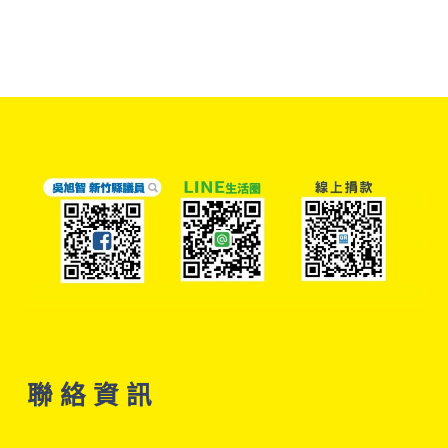
聯 絡 資 訊