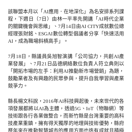
該聯盟本月以「AI應用．在地深化」為名安排系列課
程，下週日（7日）由林一平率先開講「AI時代企業
的關鍵機會與思維」、7月14日由AI CITY成就數位總
經理張財銘、ESGAI數位轉型倡議者分享「快速活用
AI，成為職場斜槓高手」。
7月18日，縣議員吳旭智演講「公司協力，共創AI產
業發展」、7月21日品德網絡數位負責人符立典則以
「開拓市場的左手：利用AI推動新市場營銷」為題，
鼓勵業者及有興趣的民眾參與，提升自我學習與產業
競爭力。
縣長楊文科說，2016年AI科技興起後，未來世代的各
項發展都將以AI為主體，透過5G、IoT（物聯網）等
技術跟各行各業做整合，而新竹縣是台灣重要的高科
技產業重鎮，擁有得天獨厚的地理與技術優勢，縣府
歷年來在推動智慧城市的應用方面也迭有成就且積極