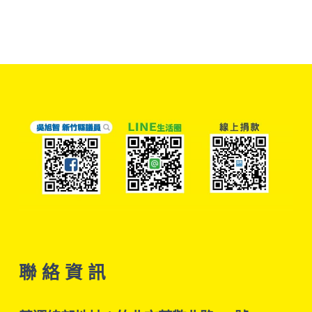
聯 絡 資 訊