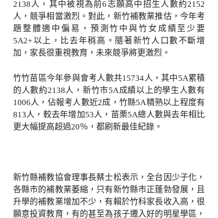
2138人，其中被視為前6志願高中招生人數約2152
人，競爭相當激烈。對此，新竹補教業推估，今年考
題整體適中偏易，預測竹中與竹女成績至少要
5A2+以上，比去年稍高。隨著新竹人口數不斷增
加，家長很重視教育，未來競爭將更激烈。
竹竹苗區今年參與會考人數共15734人，其中5A累積
的人數約2138人，新竹市5A成績以上的學生人數有
1006人，佔報考人數近2成，竹縣5A精熟以上程度有
813人，較去年增加53人，苗栗5A總人數與去年相比
更大幅提高超過20％，都刷新最佳紀錄。
新竹縣補教協會理事長蔡士松表示，全台因少子化，
各縣市的補教業萎縮，只有新竹縣市正蓬勃發展，且
升學的補教業增加不少，有賴於竹科家長收入高，很
願意投資教育，有的甚至為孩子遷入好的明星學區，