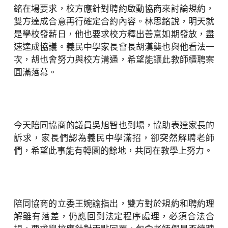
銘在場要求，校方應針對聘約啟動協商來討論規約，
雙方達成合意再行確定合約內容。林思銘說，明天就
是學校發薪日，他也要求校方釋出善意如期發放，盡
速達成協議。義民中學家長會長胡漢龑也與他看法一
次，胡也會努力與校方溝通，希望能讓此教師續聘案
圓滿落幕。
今天陪同協商的議員吳旭智也到場，協助表達家長的
訴求，家長們認為義民中學滿招，卻突然解聘老師
們，希望此事能有轉圜的餘地，共同在教學上努力。
陪同協商的立委王婉諭指出，雙方對於規約和聘約理
解雖有落差，仍應回到法定程序處理，必須合法合