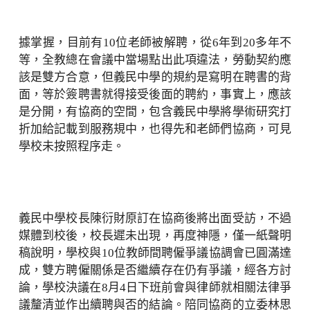
據掌握，目前有10位老師被解聘，從6年到20多年不
等，全教總在會議中當場點出此項違法，勞動契約應
該是雙方合意，但義民中學的規約是寫明在聘書的背
面，等於簽聘書就得接受後面的聘約，事實上，應該
是分開，有協商的空間，包含義民中學將學術研究打
折加給記載到服務規中，也得先和老師們協商，可見
學校未按照程序走。
義民中學校長陳衍財原訂在協商後將出面受訪，不過
媒體到校後，校長遲未出現，再度神隱，僅一紙聲明
稿說明，學校與10位教師間聘僱爭議協調會已圓滿達
成，雙方聘僱關係是否繼續存在仍有爭議，經各方討
論，學校決議在8月4日下班前會與律師就相關法律爭
議釐清並作出續聘與否的結論。陪同協商的立委林思