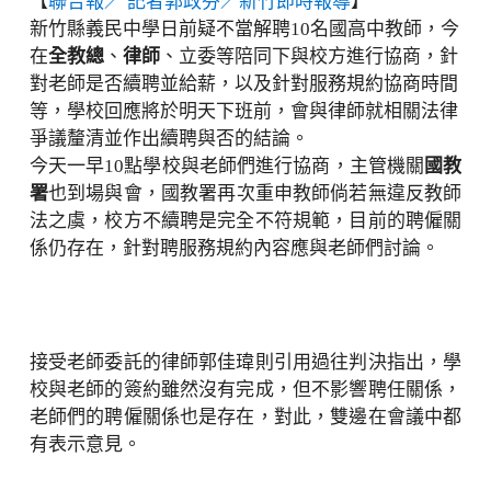
【
聯合報／ 記者郭政芬／新竹即時報導
】
新竹縣義民中學日前疑不當解聘10名國高中教師，今
在
全教總
、
律師
、立委等陪同下與校方進行協商，針
對老師是否續聘並給薪，以及針對服務規約協商時間
等，學校回應將於明天下班前，會與律師就相關法律
爭議釐清並作出續聘與否的結論。
今天一早10點學校與老師們進行協商，主管機關
國教
署
也到場與會，國教署再次重申教師倘若無違反教師
法之虞，校方不續聘是完全不符規範，目前的聘僱關
係仍存在，針對聘服務規約內容應與老師們討論。
接受老師委託的律師郭佳瑋則引用過往判決指出，學
校與老師的簽約雖然沒有完成，但不影響聘任關係，
老師們的聘僱關係也是存在，對此，雙邊在會議中都
有表示意見。