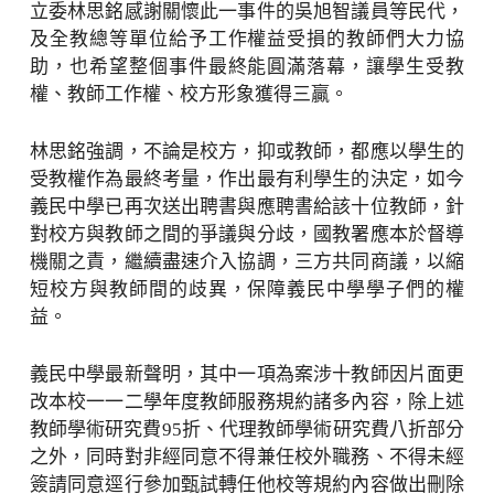
立委林思銘感謝關懷此一事件的吳旭智議員等民代，
及全教總等單位給予工作權益受損的教師們大力協
助，也希望整個事件最終能圓滿落幕，讓學生受教
權、教師工作權、校方形象獲得三贏。
林思銘強調，不論是校方，抑或教師，都應以學生的
受教權作為最終考量，作出最有利學生的決定，如今
義民中學已再次送出聘書與應聘書給該十位教師，針
對校方與教師之間的爭議與分歧，國教署應本於督導
機關之責，繼續盡速介入協調，三方共同商議，以縮
短校方與教師間的歧異，保障義民中學學子們的權
益。
義民中學最新聲明，其中一項為案涉十教師因片面更
改本校一一二學年度教師服務規約諸多內容，除上述
教師學術研究費95折、代理教師學術研究費八折部分
之外，同時對非經同意不得兼任校外職務、不得未經
簽請同意逕行參加甄試轉任他校等規約內容做出刪除