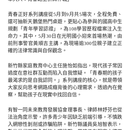
青春正好系列講座從5月到9月共5場次，全程免費、
還可抽新天鵝堡熱門桌遊，更貼心為參與的國高中生
規劃「青年學習認證」，為108學習歷程檔案注入生
命力。其中，5月30日在光明國小迎來首場熱潮，由
前刑事警官黃順吉主講，為現場逾300位親子建立正
確的法律常識與自保觀念。
新竹縣家庭教育中心主任施怡如指出，現代孩子常因
過度在意社群互動而陷入自我懷疑。「青春期的孩子
最渴求的是自我認同。」系列講座的核心，就是帶領
大家反向思考網路成癮背後的心理需求，透過內在覺
察，幫助孩子在現實中找回自信。
有智一同未來教育發展協會理事長、律師林妤芬也從
法治角度示警，許多青少年因缺乏前端引導，不慎跌
入網戀性剝削或詐騙陷阱。新竹縣議員吳旭智表示，