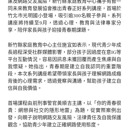
慮及網路交友風險，新竹縣家庭教育中心攜手有智一
同未來教育發展協會推出青春正好系列講座，首場於
竹北市光明國小登場，吸引逾300名親子參與。系列
講座將持續至9月，透過心理、教育與法律專家分
享，陪伴家長與孩子迎接青春期課題。
新竹縣家庭教育中心主任施宜如表示，現代青少年成
長過程深受社群媒體影響，部分孩子因過度在意IG等
平台互動情況，容易因訊息未獲回覆而產生焦慮與自
我懷疑。她指出，青春期是建立自我認同的重要階
段，本次系列講座希望帶領家長與孩子理解網路成癮
背後的心理需求，透過覺察與溝通，幫助孩子建立自
信與自我價值。
首場課程由前刑事警官黃順吉主講，以「你的青春很
貴：網戀與社交的隱形地雷」為題，從實際案例出
發，向親子說明網路交友風險、法律責任及自我保護
觀念，協助青少年建立正確網路使用態度。