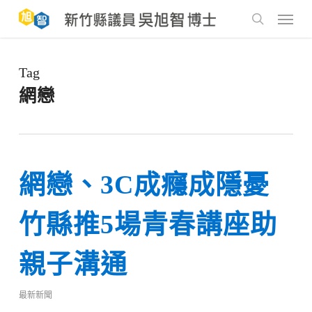
Skip
to
Menu
main
search
content
Tag
網戀
網戀、3C成癮成隱憂
竹縣推5場青春講座助
親子溝通
最新新聞