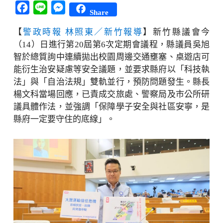
Facebook
Line
Messenger
Share
【
警政時報 林照東／新竹報導
】新竹縣議會今
（14）日進行第20屆第6次定期會議程，縣議員吳旭
智於總質詢中連續拋出校園周邊交通壅塞、桌遊店可
能衍生治安疑慮等安全議題，並要求縣府以「科技執
法」與「自治法規」雙軌並行，預防問題發生。縣長
楊文科當場回應，已責成交旅處、警察局及市公所研
議具體作法，並強調「保障學子安全與社區安寧，是
縣府一定要守住的底線」。