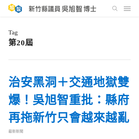
Skip
to
Menu
main
search
content
Tag
第20屆
治安黑洞＋交通地獄雙
爆！吳旭智重批：縣府
再拖新竹只會越來越亂
最新新聞