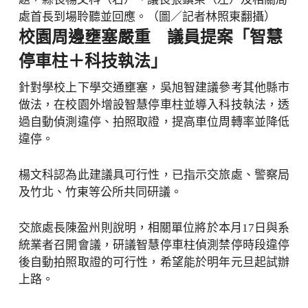
處首長到場聆聽並回應。（圖／記者林照東翻攝）
校園周邊壅塞嚴重 議員提案「智慧
停車柱＋科技執法」
針對學校上下學交通壅塞，吳旭智建議參考其他縣市
做法，在校園外增設智慧停車柱並導入科技執法，透
過自動偵測違停、拍照取證，提高車位周轉率並降低
違停。
楊文科認為此建議具可行性，已指示交旅處、警察局
及竹北、竹東等公所共同研議。
交旅處長陳盈州則說明，相關單位將於本月17日與系
統業者召開會議，研議智慧停車柱偵測禁停時段違停
後自動拍照取證的可行性，希望能於明年元旦起試辦
上路。