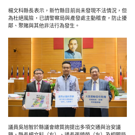
楊文科縣長表示，新竹縣目前尚未發現不法情況，但
為杜絕風險，已請警察局與產發處主動稽查，防止擾
鄰、聚賭與其他非法行為發生。
議員吳旭智於縣議會總質詢提出多項交通與治安議
題，縣長楊文科（右）、議長張鎮榮（左）及相關局