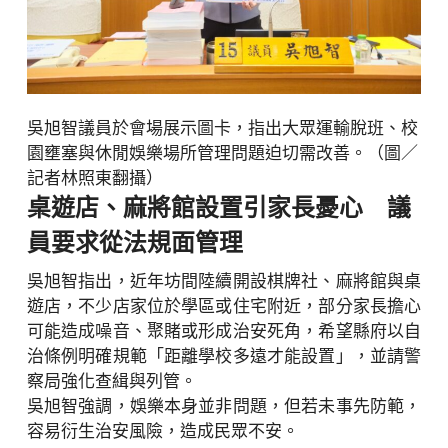
吳旭智議員於會場展示圖卡，指出大眾運輸脫班、校
園壅塞與休閒娛樂場所管理問題迫切需改善。（圖／
記者林照東翻攝）
桌遊店、麻將館設置引家長憂心 議
員要求從法規面管理
吳旭智指出，近年坊間陸續開設棋牌社、麻將館與桌
遊店，不少店家位於學區或住宅附近，部分家長擔心
可能造成噪音、聚賭或形成治安死角，希望縣府以自
治條例明確規範「距離學校多遠才能設置」，並請警
察局強化查緝與列管。
吳旭智強調，娛樂本身並非問題，但若未事先防範，
容易衍生治安風險，造成民眾不安。