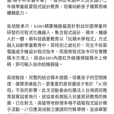
貓-親子共學嘉年華」，提供幼兒園中大班至國小二
年級學童啟蒙程式設計教育，培養幼齡孩子運算思維
邏輯能力。
吳旭智表示，KIBO積寶機器貓是針對幼兒園學童所
研發的可程式化機器人，集合程式設計、積木、機器
人於一體，將科技啟蒙教育以「玩積木學程式」方式
融入幼齡學童教育中。其特別之處在於，完全不依靠
電腦或手機設計程式指令，而是將程式指令印在實體
積木方塊上，經由KIBO內建紅外線儀掃描積木上條
碼，即可輸入指命給機器貓。
吳旭智說，完整的結合積木遊戲，培養孩子的空間推
理、運算思維能力，更重要的是保護孩子免於「3C保
母」不良的影響。此次活動委由社團法人台灣資訊教
育發展協會執行，該協會長期投入兒童資訊教育的推
廣，已在新北、高雄等地辦理多場不插電程式設計親
子活動，27日應吳旭智之邀請到竹縣舉辦，並由華聖