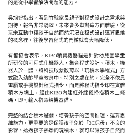
的是從中學習解決問題的能力。
吳旭智指出，看到竹縣家長親子對程式設計之需求與
期待，報名非常踴躍，未來會多舉辦這方面體驗，從
玩樂互動中讓孩子自然而然沉浸在程式設計運算思維
的概念裡，往後學習程式的門檻就會大幅降低。
有智協會表示，KIBO積寶機器貓是針對幼兒園學童
所研發的可程式化機器人，集合程式設計、積木、機
器人於一體，將科技啟蒙教育以「玩積木學程式」方
式融入幼齡學童教育中。特別之處在於，完全不依靠
電腦或手機設計程式指令，而是將程式指令印在實體
積木方塊上，經由KIBO內建紅外線儀掃描積木上條
碼，即可輸入指命給機器貓。
完整的結合積木遊戲，培養孩子的空間推理、運算思
維能力，更重要的是保護孩子免於「3C保母」不良的
影響。透過孩子熟悉的玩積木，就可以讓孩子自然而