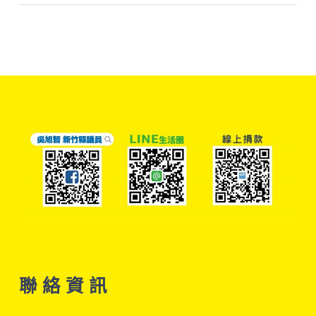
聯 絡 資 訊