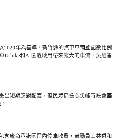
以2020年為基準，新竹縣的汽車車輛登記數比例
車U-bike和AI園區啟用帶來龐大的車流，吳旭智
規畫出短期應對配套，但民眾仍擔心尖峰時段會
塞
題。
包含廠商承諾園區內停車收費，鼓勵員工共乘和