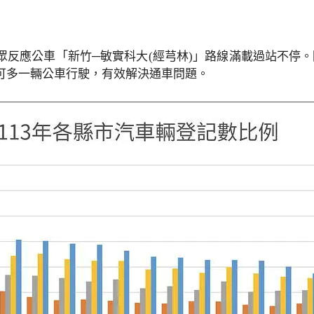
眾反應公車「新竹─敏實科大(經芎林)」路線滿載過站不停
可多一輛公車行駛，有效解決通車問題。