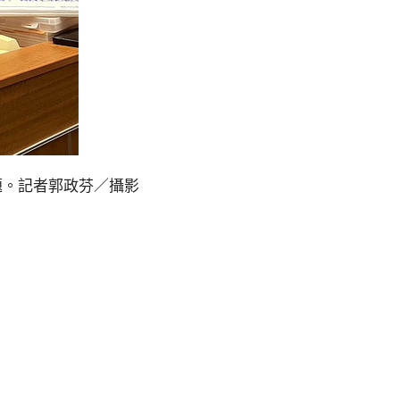
題。記者郭政芬／攝影