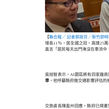
【
聯合報／ 記者郭政芬／新竹即時
增長11％，居全國之冠，高達25
直言「居民每天出門淹沒在車流中
吳旭智表示，AI園區將有四家廠
車
，他呼籲縣府做交通影響評估的
交旅處長陳盈州回應，縣府已規畫