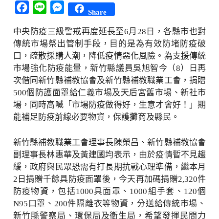
Facebook
Line
Messenger
Share
中央防疫三級警戒再度延長至6月28日，各縣市也對
傳統市場祭出管制手段，目的是為有效防堵防疫破
口，疏散採購人潮，降低疫情惡化風險。為支援傳統
市場強化防疫能量，新竹縣議員吳旭智今（8）日再
次偕同新竹縣補教協會及新竹縣補教職業工會，捐贈
500個防護面罩給仁義市場及天后宮舊市場、新社市
場，同時高喊「市場防疫做得好，生意才會好！」期
能補足防疫前線必要物資，保護攤商及縣民。
新竹縣補教職業工會理事長陳榮昌、新竹縣補教協會
副理事長林惠華及黃建國均表示，由於疫情暫不見趨
緩，政府與民眾恐需有打長期抗戰心理準備，繼本月
2日捐贈千餘具防疫面罩後，今天再加碼捐贈2,320件
防疫物資，包括1000具面罩、1000組手套、120個
N95口罩、200件隔離衣等物資，分送給傳統市場、
新竹縣警察局、環保局及衛生局，希望發揮民間力