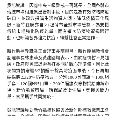
吳旭智說，因應中央三級警戒一再延長，全國各縣市
傳統市場相繼祭出管制手段，目的是為有效防堵防疫
破口，並疏散採購生活物資人潮，降低疫情惡化風
險。新竹縣府亦自6/1起發布全縣市場管制，為支援
傳統市場強化防疫能量，而有這次防疫物資捐贈行
動，也呼籲各界強力抗疫，維繫社會正常運作。
新竹縣補教職業工會理事長陳榮昌、新竹縣補教協會
副理事長林惠華及黃建國均表示，由於疫情暫不見趨
緩，政府與民眾恐需有打長期抗戰心理準備，因此此
次物資捐贈繼6/2捐贈千餘具防疫面罩後，今日再加
碼捐贈2,320件防疫物資，分別1000具面罩、1000組
手套、120個N95口罩、200件隔離衣等物資給傳統市
場、新竹縣警察局、環保局及衛生局，發揮民間力
量、官民攜手共同抗疫。
吳旭智議員對新竹縣補教協會及新竹縣補教職業工會