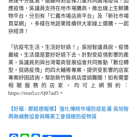
表達十分感激，關鍵時刻發揮力量共同圍堵疫情！因
應疫情，吳議員支持在地市場攤商，推出線上生鮮購
物平台，分別有「仁義市場店商平台」及「新社市場
買菜網」，多樣在地蔬果陸續供大家線上選購，一起
拚經濟！
「抗疫宅生活，生活好好過！」吳旭智議員說，疫情
嚴峻，生活還是要好好過下去，針對受疫情影響的產
業，吳議員則與台灣電商發展協會共同推動「數位轉
型，挺過疫情」的四大輔導專案，提供受影響的店家
專案紓困諮詢，幫助新竹縣商店度過難關！如有需要
相關服務的店家，均可上網預約：
https://reurl.cc/Q97ad5。
【好報 / 鄭銘德報導】強化傳統市場防疫能量 吳旭智
再揪補教協會與職業工會捐贈防疫物資