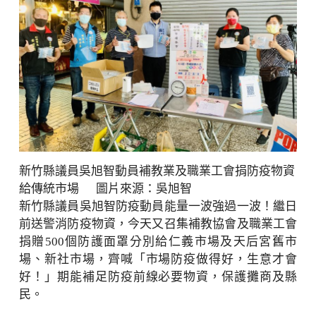
新竹縣議員吳旭智動員補教業及職業工會捐防疫物資
給傳統市場 圖片來源：吳旭智
新竹縣議員吳旭智防疫動員能量一波強過一波！繼日
前送警消防疫物資，今天又召集補教協會及職業工會
捐贈500個防護面罩分別給仁義市場及天后宮舊市
場、新社市場，齊喊「市場防疫做得好，生意才會
好！」期能補足防疫前線必要物資，保護攤商及縣
民。