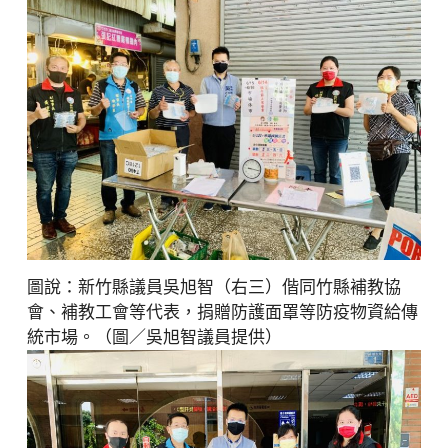
圖說：新竹縣議員吳旭智（右三）偕同竹縣補教協
會、補教工會等代表，捐贈防護面罩等防疫物資給傳
統市場。（圖／吳旭智議員提供）