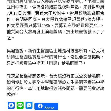
縣議員吳旭智指台大再度以沒有教育學院，不適合設
立附中為由，做為會議結論是模糊焦點，未針對縣府
7月17日會議「若台大不設附中，撥用校地跟縣府合
作」有明確回應。台大稱竹北校區規畫蓋5棟大樓，
但實際經費只募到20％，要募到完整經費還要5年，
他質疑台大將再度上演老戲碼，提出規畫後就不了了
之。
吳旭智說，新竹生醫園區土地是科技部所有，台大稱
研議生醫園區實驗中學的可行性，沒說要怎麼協助，
只是把設實驗中學再「甩鍋」給縣府而已。
教育局長楊郡慈表示，台大還沒有正式公文給縣府，
如何協助設立完全中學和研議設立生醫園區實驗中學
的可行性，牽涉用地取得等諸多問題，需要開會討論
確認。
Facebook
Line
Messenger
Share