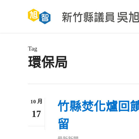
Skip
to
main
content
Tag
環保局
10 月
竹縣焚化爐回
17
留