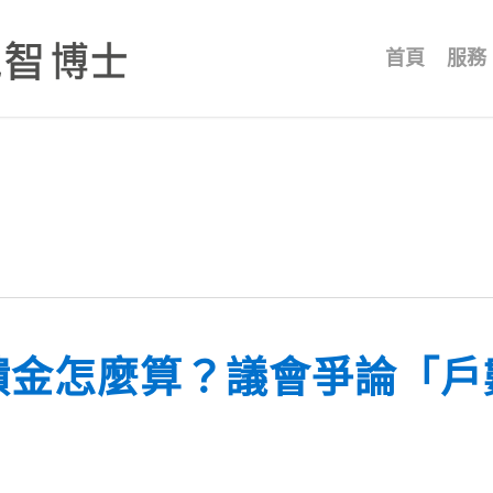
首頁
服務
饋金怎麼算？議會爭論「戶