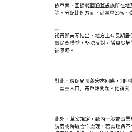
依草案，回饋範圍涵蓋設施所在地
等。分配比例方面，尚義里23%、
議員鄭美琴指出，地方上有長期居
數民眾權益，堅決反對。議員吳旭
被忽略。
對此，環保局長蕭宏杰回應，7個
「幽靈人口」寄戶籍問題。他補充，
此外，草案規定，縣內一般或事業
調度或跨區合作處理，若處理費不