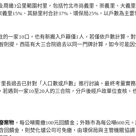
及周邊3公里範圍村里，包括竹北市尚義里、崇義里、大義
崇義里15%、其餘里村合計37%、環保局25%，以戶數為主
住的一家10口，也有新搬入戶籍僅1人，若僅依戶數計算，
智則提，西區有大三合院過去以同一門牌計算，如今可能因
村里長過去已針對「人口數或戶數」進行討論，最終考量實
若遇到一家10至20人的三合院，分戶後經戶政單位查核，
廢棄物
，每公噸需繳100元回饋金；外縣市為每公噸600
含回饋金，則焚化爐公司可免繳，由環保局與主管機關協調