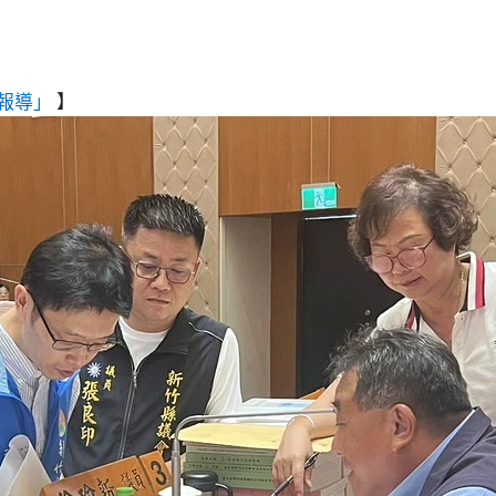
報導」
】