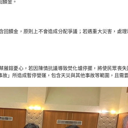
回饋金。
含回饋金，原則上不會造成分配爭議；若遇重大災害，處理
蔡蕥鍹憂心，若因陳情抗議導致焚化爐停擺，將使民眾喪失
事故」所造成暫停營運，包含天災與其他事故等範圍，且需