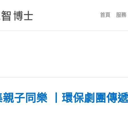
首頁
服務
集親子同樂 丨環保劇團傳