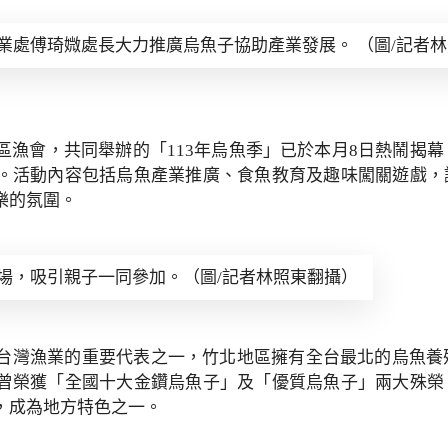
業處傅琦媺處長大力推廣烏魚子協助產業發展。 （圖/記者
區漁會，共同舉辦的「113年烏魚季」已於本月8日熱鬧揭幕
。活動內容包括烏魚產業推廣、食魚教育及趣味闖關遊戲，
樂的氛圍。
場，吸引親子一同參加。（圖/記者林照東翻攝）
台灣漁業的重要代表之一，竹北地區擁有全台最北的烏魚養
曾榮獲「全國十大金鑽烏魚子」及「優質烏魚子」兩大殊榮
，成為地方特色之一。