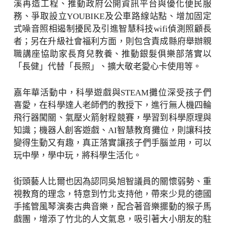
溪再造工程、推動政府公開資訊平台與優化便民服
務、爭取設立YOUBIKE及公車路線站點、增加固定
式噪音照相遏制擾民及引進智慧科技wifi偵測照顧長
者；另在升級社會福利方面，則包含責成縣府舉辦親
職講座協助家長育兒教養、推動銀髮俱樂部落實以
「長健」代替「長照」、擴大敬老愛心卡使用等。
嘉年華活動中，科學遊戲與STEAM攤位深受孩子們
喜愛，在科學達人老師們的教授下，進行無人機四輪
飛行器闖關、氣壓火箭射程競賽，學習到科學原理與
知識；機器人創客遊戲、AI智慧教育攤位，則讓科技
變得生動又有趣，真正落實讓孩子們手腦並用，可以
玩中學，學中玩，將科學生活化。
街頭藝人比爾也因為認同吳旭智議員的關懷弱勢、重
視教育的理念，特意到竹北支持他，帶來少見的德國
手搖管風琴演奏古典音樂，配合著音樂擺動的猴子馬
戲團，增添了竹北的人文氣息，吸引著大小朋友的駐