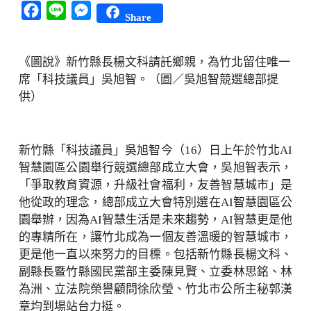
Facebook
Line
Messenger
Share
《圖說》新竹縣長楊文科請託鄉親，為竹北留住唯一
席「科技議員」吳旭智。（圖／吳旭智競選總部提
供）
新竹縣「科技議員」吳旭智今（16）日上午於竹北AI
智慧園區公園舉行競選總部成立大會，吳旭智表示，
「爭取教育資源，升級社會福利，友善智慧城市」是
他從政的理念，總部成立大會特別選在AI智慧園區公
園舉辦，因為AI智慧生活是未來趨勢，AI智慧更是他
的專精所在，讓竹北成為一個友善溫暖的智慧城市，
更是他一直以來努力的目標。包括新竹縣長楊文科、
副縣長暨竹縣國民黨部主委陳見賢、立委林思銘、林
為洲、立法院榮譽顧問徐欣瑩、竹北市公所主秘郭漢
章均到場站台力挺。