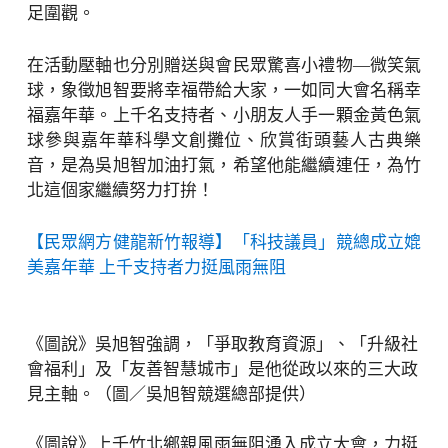
足圍觀。
在活動壓軸也分別贈送與會民眾驚喜小禮物—微笑氣
球，象徵旭智要將幸福帶給大家，一如同大會名稱幸
福嘉年華。上千名支持者、小朋友人手一顆金黃色氣
球參與嘉年華科學文創攤位、欣賞街頭藝人古典樂
音，是為吳旭智加油打氣，希望他能繼續連任，為竹
北這個家繼續努力打拚！
【民眾網方健龍新竹報導】「科技議員」競總成立媲
美嘉年華 上千支持者力挺風雨無阻
《圖說》吳旭智強調，「爭取教育資源」、「升級社
會福利」及「友善智慧城市」是他從政以來的三大政
見主軸。（圖／吳旭智競選總部提供）
《圖說》上千竹北鄉親風雨無阻湧入成立大會，力挺