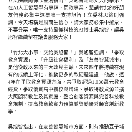
立法院顧問徐欣瑩則指出，吳旭智是她交大的學弟，
在AI人工智慧學有專精、問政專業，懇請竹北的好朋
友們務必集中選票唯一支持旭智！立委林思銘則強
調，今天堪稱是風雨生信心，請大家務必集中選票、
不要分票，唯一支持最懂科技的AI博士吳旭智，讓吳
旭智繼續留在議會服務大家！
「竹北大小事，交給吳旭智！」吳旭智強調，「爭取
教育資源」、「升級社會福利」及「友善智慧城市」
是他從政以來的三大政見主軸，未來四年將持續在現
有的成績上深化，推動更多的軟硬體建設。他說，這
4年在爭取教育資源方面，共爭取超過1,038萬元教育
經費，爭取優質高中擴校與增建、爭取特教資源並擴
大照顧特教生及其家庭、整合創客資源與完善科技教
育規劃、提高教育軟實力預算並獎勵優秀師資創新教
學。
吳旭智指出，在友善智慧城市方面，則有推動豆子埔