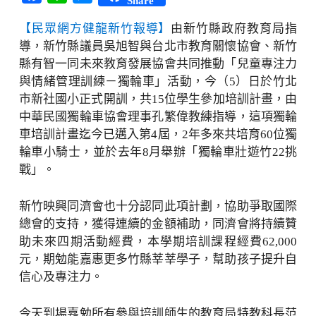
Share
【民眾網方健龍新竹報導】
由新竹縣政府教育局指
導，新竹縣議員吳旭智與台北市教育關懷協會、新竹
縣有智一同未來教育發展協會共同推動「兒童專注力
與情緒管理訓練－獨輪車」活動，今（5）日於竹北
市新社國小正式開訓，共15位學生參加培訓計畫，由
中華民國獨輪車協會理事孔繁偉教練指導，這項獨輪
車培訓計畫迄今已邁入第4屆，2年多來共培育60位獨
輪車小騎士，並於去年8月舉辦「獨輪車壯遊竹22挑
戰」。
新竹映興同濟會也十分認同此項計劃，協助爭取國際
總會的支持，獲得連續的金額補助，同濟會將持續贊
助未來四期活動經費，本學期培訓課程經費62,000
元，期勉能嘉惠更多竹縣莘莘學子，幫助孩子提升自
信心及專注力。
今天到場嘉勉所有參與培訓師生的教育局特教科長范