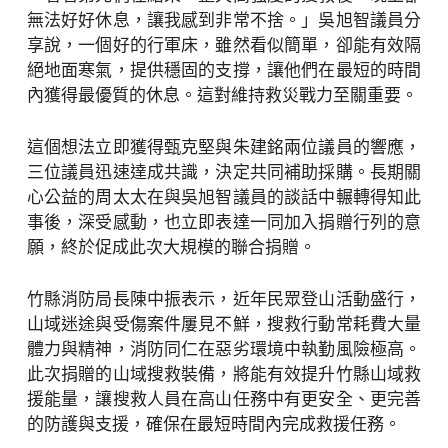
無法好好休息，讓我感到非常不捨。」吳旭智議員分
享說，一個好的行軍床，雖然看似簡單，卻能有效隔
絕地面寒氣，提供穩固的支撐，讓他們在最短的時間
內獲得最優質的休息。這對維持救災戰力至關重要。
這個想法立即獲得甄克堅與朱建銘兩位議員的響應，
三位議員迅速達成共識，決定共同補助採購。長期關
心公益的周太太在與吳旭智議員的談話中輾轉得知此
事後，深受感動，也立即表達一同加入捐贈行列的意
願，終於促成此次大規模的聯合捐贈。
竹縣消防局長陳中振表示，近年民眾登山活動盛行，
山域迷途與受傷案件屢見不鮮，搜救行動常耗費大量
體力與精神，消防同仁在惡劣環境中執勤風險極高。
此次捐贈的山域搜救裝備，將能有效提升竹縣山域救
援能量，讓搜救人員在高山任務中有更安全、更完善
的防護與支援，確保在最短時間內完成救援任務。