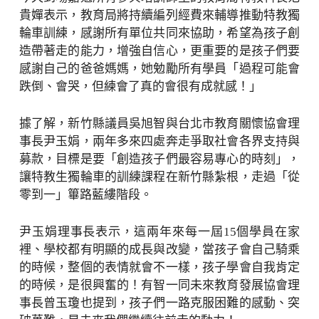
貴嬋表示，教育局將持續編列經費來輔導推動特教獨
輪車訓練，感謝所有單位共同來協助，希望為孩子創
造帶著走的能力，增強自信心，更重要的是孩子們要
感謝自己的爸爸媽媽，她勉勵所有學員「過程可能會
跌倒、會哭，但練會了真的會很有成就感！」
據了解，新竹縣議員吳旭智與台北市教育關懷協會理
事長尹玉娟，兩年多來四處奔走爭取社會各界支持與
募款，目標是要「創造孩子們最容易專心的時刻」，
讓特教生獨輪車的訓練課程在新竹縣紮根，走過「從
零到一」篳路藍縷階段。
尹玉娟理事長表示，這兩年來每一屆15個學員在家
裡、學校都有明顯的成長與改變，當孩子會自己騎乘
的時候，整個的表情就會不一樣，孩子學會自我肯定
的時候，是很興奮的！有智一同未來教育發展協會理
事長曾玉瓊也提到，孩子們一路克服困難的感動、突