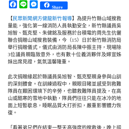
Facebook
Line
Messenger
Share
【
民眾新聞網方健龍新竹報導
】為提升竹縣山域搜救
量能，強化第一線消防人員執勤安全，新竹縣議員吳
旭智、甄克堅、朱健銘及服務於台積電的周先生伉儷
聯合捐贈山域搜救裝備，今（15）日於新竹縣消防局
舉行捐贈儀式，儀式由消防局長陳中振主持，現場除
3位議員親臨致意外，也有數十位義消夥伴及婦宣姊
妹出席見證，氣氛溫馨隆重。
此次捐贈緣起於縣議員吳旭智、甄克堅親身參與山訓
的深刻體會。在訓練過程中，親眼目睹並感受到救難
隊員在艱困環境下的辛勞，也聽救難隊員提及，在高
山或酷寒的雪地中執勤，隊員們往往只能在冰冷的地
面上短暫歇息，睡眠品質大打折扣，嚴重影響體力恢
復。
「看著弟兄們在結束一整天高強度的搜救後，晚上卻