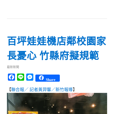
百坪娃娃機店鄰校園家
長憂心 竹縣府擬規範
最新新聞
Facebook
Line
Messenger
Share
【
聯合報／ 記者黃羿馨／新竹報導
】