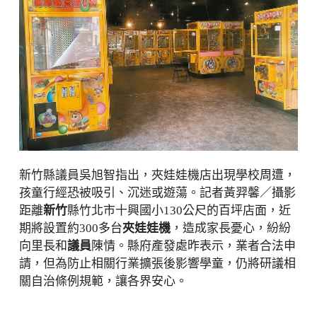
新竹縣議員吳旭智指出，夾娃娃機店出現學校周遭，
孩童行經恐被吸引、沉迷或遊蕩。記者黃羿馨／攝影
距離
新竹
縣竹北市十興國小130公尺的百坪店面，近
期將設置約300多台
夾娃娃機
，造成家長憂心，紛紛
向里長和
議員
陳情。縣府產發處昨表示，業者合法申
請，但為防止相關行業擴張後影響學童，仍將研議相
關自治條例規範，讓各界安心。