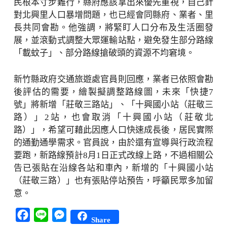
民根本寸步難行，縣府應該拿出來優先重視，自己針
對北興里人口暴增問題，也已經會同縣府、業者、里
長共同會勘。他強調，將緊盯人口分布及生活圈發
展，並滾動式調整大眾運輸站點，避免發生部分路線
「載蚊子」、部分路線搶破頭的資源不均窘境。
新竹縣政府交通旅遊處官員則回應，業者已依照會勘
後評估的需要，繪製擬調整路線圖，未來「快捷7
號」將新增「莊敬三路站」、「十興國小站（莊敬三
路）」2站，也會取消「十興國小站（莊敬北
路）」，希望可藉此因應人口快速成長後，居民實際
的通勤通學需求。官員說，由於還有宣導與行政流程
要跑，新路線預計8月1日正式改線上路，不過相關公
告已張貼在沿線各站和車內，新增的「十興國小站
（莊敬三路）」也有張貼停站預告，呼籲民眾多加留
意。
Facebook
Line
Messenger
Share