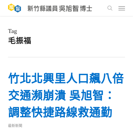
Skip
to
Menu
main
search
content
Tag
毛振福
竹北北興里人口飆八倍
交通瀕崩潰 吳旭智：
調整快捷路線救通勤
最新新聞