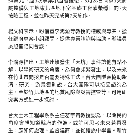
54萬元。經3次專案小組會議後，5月28日同意3天防
颱整備與工地東北區地下室基礎工程灌漿穩固的7天
搶險工程，並在昨天完成第7天施作。
楊文科表示，盼借重李鴻源等教授的權威與專業，擔
任縣府專案小組顧問，提供專業諮詢與協助。縣議員
吳旭智陪同會談。
李鴻源指出，工地連續發生「天坑」事件讓他有點不
解，以學術研究的角度，為何會頻繁發生，以及未來
在竹北市開挖是否需要特殊工法，台大團隊願協助釐
清、研究。游景雲則說，台大團隊可以接受諮詢為
主，至於竹北地區的地質風險與災害控管等，可用研
究案方式進一步探討。
台大土木工程學系系主任葛宇甯教授認為，以縣民的
角度會想知道縣府的作為，或許可思考未來若再發
生，應如何處理、監督建商，並從錯誤中學習。新竹