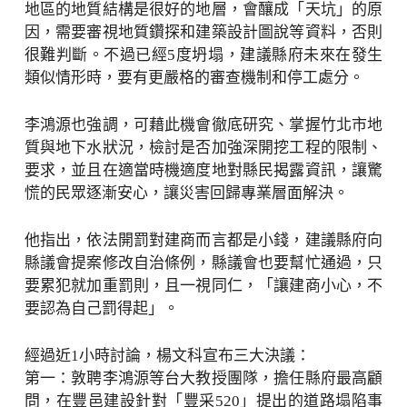
地區的地質結構是很好的地層，會釀成「天坑」的原
因，需要審視地質鑽探和建築設計圖說等資料，否則
很難判斷。不過已經5度坍塌，建議縣府未來在發生
類似情形時，要有更嚴格的審查機制和停工處分。
李鴻源也強調，可藉此機會徹底研究、掌握竹北市地
質與地下水狀況，檢討是否加強深開挖工程的限制、
要求，並且在適當時機適度地對縣民揭露資訊，讓驚
慌的民眾逐漸安心，讓災害回歸專業層面解決。
他指出，依法開罰對建商而言都是小錢，建議縣府向
縣議會提案修改自治條例，縣議會也要幫忙通過，只
要累犯就加重罰則，且一視同仁，「讓建商小心，不
要認為自己罰得起」。
經過近1小時討論，楊文科宣布三大決議：
第一：敦聘李鴻源等台大教授團隊，擔任縣府最高顧
問，在豐邑建設針對「豐采520」提出的道路塌陷事