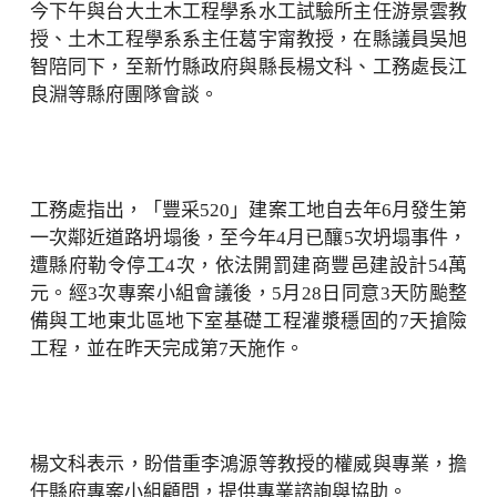
今下午與台大土木工程學系水工試驗所主任游景雲教
授、土木工程學系系主任葛宇甯教授，在縣議員吳旭
智陪同下，至新竹縣政府與縣長楊文科、工務處長江
良淵等縣府團隊會談。
工務處指出，「豐采520」建案工地自去年6月發生第
一次鄰近道路坍塌後，至今年4月已釀5次坍塌事件，
遭縣府勒令停工4次，依法開罰建商豐邑建設計54萬
元。經3次專案小組會議後，5月28日同意3天防颱整
備與工地東北區地下室基礎工程灌漿穩固的7天搶險
工程，並在昨天完成第7天施作。
楊文科表示，盼借重李鴻源等教授的權威與專業，擔
任縣府專案小組顧問，提供專業諮詢與協助。