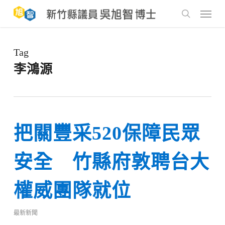
Skip
to
Menu
main
search
content
Tag
李鴻源
把關豐采520保障民眾
安全 竹縣府敦聘台大
權威團隊就位
最新新聞