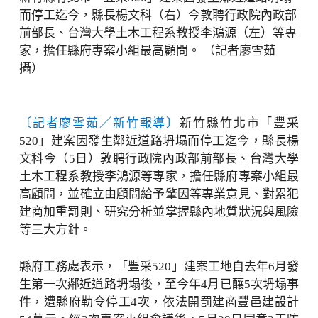
而停工迄今，縣長楊文科（右）今敦聘行政院內政部
前部長、台灣大學土木工程系教授李鴻源（左）等專
家，擔任縣府專案小組最高顧問。 （記者廖雪茹
攝）
〔記者廖雪茹／新竹報導〕
新竹縣竹北市「豐采
520」建案因發生鄰近道路坍塌而停工迄今，縣長楊
文科今（5日）敦聘行政院內政部前部長、台灣大學
土木工程系教授李鴻源等專家，擔任縣府專案小組最
高顧問，並確立由顧問給予肇因等專業意見、對累犯
建商加重罰則、研究分析並掌握縣內地質狀況與風險
等三大方針。
縣府工務處表示，「豐采520」建案工地自去年6月發
生第一次鄰近道路坍塌後，至今年4月已釀5次坍塌事
件，遭縣府勒令停工4次，依法開罰建商豐邑建設計