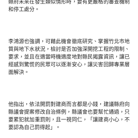
縣府未來在發生類似情形時，要有更嚴格的審查機制
和停工處分。
李鴻源也強調，可藉此機會徹底研究、掌握竹北市地
質與地下水狀況，檢討是否加強深開挖工程的限制、
要求，並且在適當時機適度地對縣民揭露資訊，讓已
經感到驚慌的民眾可以逐漸安心，讓災害回歸專業層
面解決。
他指出，依法開罰對建商而言都是小錢，建議縣府向
縣議會提案修改自治條例，縣議會也要幫忙通過，只
要累犯就加重罰則，且一視同仁，「讓建商小心，不
要認為自己罰得起」。