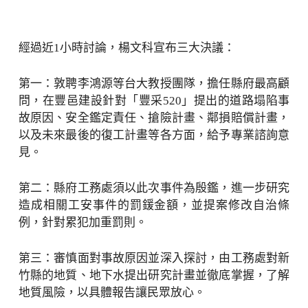
經過近1小時討論，楊文科宣布三大決議：
第一：敦聘李鴻源等台大教授團隊，擔任縣府最高顧
問，在豐邑建設針對「豐采520」提出的道路塌陷事
故原因、安全鑑定責任、搶險計畫、鄰損賠償計畫，
以及未來最後的復工計畫等各方面，給予專業諮詢意
見。
第二：縣府工務處須以此次事件為殷鑑，進一步研究
造成相關工安事件的罰鍰金額，並提案修改自治條
例，針對累犯加重罰則。
第三：審慎面對事故原因並深入探討，由工務處對新
竹縣的地質、地下水提出研究計畫並徹底掌握，了解
地質風險，以具體報告讓民眾放心。