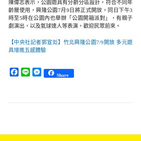
陳偉志表示，公園遊具有分齡分區設計，符合不同年
齡層使用，興隆公園7月9日將正式開放，同日下午3
時至5時在公園內也舉辦「公園開箱派對」，有親子
劇演出，以及氣球達人等表演，歡迎民眾前來。
【中央社記者郭宣彣】竹北興隆公園7/9開放 多元遊
具增進五感體驗
Facebook
Line
Messenger
Share