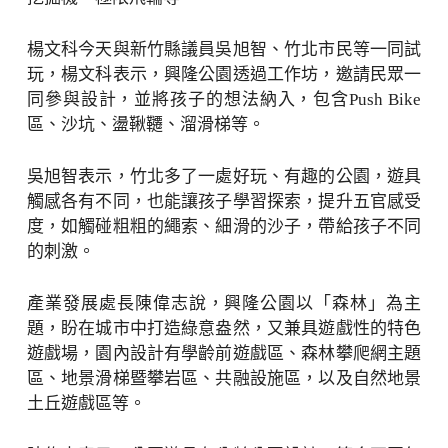
楊文科今天與新竹縣議員吳旭智、竹北市民等一同試
玩，楊文科表示，興隆公園透過工作坊，邀請民眾一
同參與設計，並將孩子的想法納入，包含Push Bike
區、沙坑、盪鞦韆、溜滑梯等。
吳旭智表示，竹北多了一處好玩、有趣的公園，遊具
觸感各有不同，也能讓孩子學習探索，提升五官感受
度，如觸碰粗粗的繩索、細滑的沙子，帶給孩子不同
的刺激。
產業發展處長陳偉志說，興隆公園以「森林」為主
題，盼在城市中打造綠意盎然，又兼具遊戲性的特色
遊戲場，園內設計有學齡前遊戲區、森林攀爬網主題
區、地景滑梯暨攀岩區、共融設施區，以及自然地景
土丘遊戲區等。