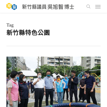
Skip
to
Menu
main
search
content
Tag
新竹縣特色公園